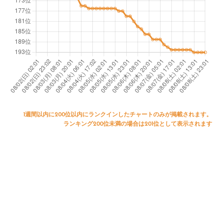
1週間以内に200位以内にランクインしたチャートのみが掲載されます。
ランキング200位未満の場合は201位として表示されます