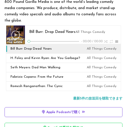
800 Pound Gorilla Media is one of the world’s leading comedy
media companies. We produce, distribute, and market stand-up
comedy video specials and audio albums to comedy fans across
the globe.
Bill Burr: Drop Dead Years
All Things Comedy
-
00:00
/
00:00
Bill Burr: Drop Dead Years
All Things Comedy
H. Foley and Kevin Ryan: Are You Garbage?
All Things Comedy
Seth Meyers: Dad Man Walking
All Things Comedy
Fabrizio Copano: From the Future
All Things Comedy
Romesh Ranganathan: The Cynic
All Things Comedy
最新5件の放送回を聴取できます
Apple Podcastsで聴く