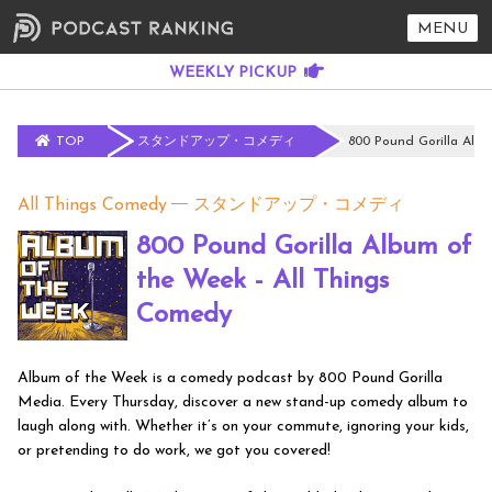
MENU
TOP
スタンドアップ・コメディ
800 Pound Gorilla Alb
All Things Comedy
スタンドアップ・コメディ
800 Pound Gorilla Album of
the Week - All Things
Comedy
Album of the Week is a comedy podcast by 800 Pound Gorilla
Media. Every Thursday, discover a new stand-up comedy album to
laugh along with. Whether it’s on your commute, ignoring your kids,
or pretending to do work, we got you covered!