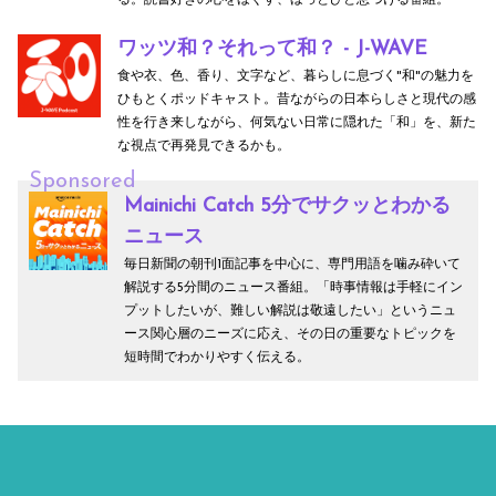
ワッツ和？それって和？ - J-WAVE
食や衣、色、香り、文字など、暮らしに息づく"和"の魅力を
ひもとくポッドキャスト。昔ながらの日本らしさと現代の感
性を行き来しながら、何気ない日常に隠れた「和」を、新た
な視点で再発見できるかも。
Sponsored
Mainichi Catch 5分でサクッとわかる
ニュース
毎日新聞の朝刊1面記事を中心に、専門用語を噛み砕いて
解説する5分間のニュース番組。「時事情報は手軽にイン
プットしたいが、難しい解説は敬遠したい」というニュ
ース関心層のニーズに応え、その日の重要なトピックを
短時間でわかりやすく伝える。