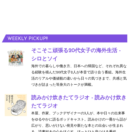
WEEKLY PICKUP!!
そこそこ頑張る20代女子の海外生活 -
シロとソイ
海外での暮らしや働き方、日本への帰国など、それぞれ異な
る経験を積んだ20代女子2人が本音で語り合う番組。海外生
活のリアルや価値観の違いから日々の気づきまで、共感と気
づきが詰まった等身大のトークが満載。
読みかけ炊きたてラジオ - 読みかけ炊き
たてラジオ
本屋、作家、ブックデザイナーの3人が、本や日々の出来事
をゆるやかに語るポッドキャスト。読みかけの一冊から話が
広がり、思いがけない発見や新たな本との出会いが生まれ
る。読書好きの心をほぐす、ほっとひと息つける番組。