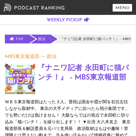
MENU
TOP
政治
『ナニワ記者 永田町に猫パンチ！』 - MBS東
MBS東京報道部
政治
『ナニワ記者 永田町に猫パ
ンチ！』 - MBS東京報道部
ＭＢＳ東京報道部はたった３人。普段は国会や霞が関を右往左往
しながら取材中。 東京の大手メディアに比べたら弱小集団です。
でも勢いだけは負けません！ 大阪ならではの視点で永田町に切り
込み「猫パンチ！」を繰り出します！！ ▼出演 大八木友之 東京
報道部長＆解説委員＆元パリ支局長 政治取材はもはや趣味！管
理職とは思えない動きで、足を使い汗をかいて情報収集に努めて