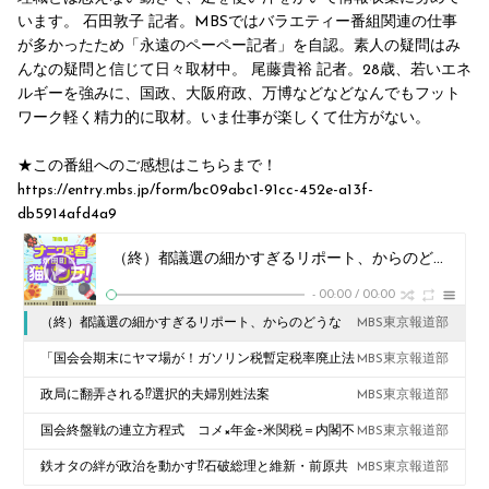
います。 石田敦子 記者。MBSではバラエティー番組関連の仕事
が多かったため「永遠のペーペー記者」を自認。素人の疑問はみ
んなの疑問と信じて日々取材中。 尾藤貴裕 記者。28歳、若いエネ
ルギーを強みに、国政、大阪府政、万博などなどなんでもフット
ワーク軽く精力的に取材。いま仕事が楽しくて仕方がない。
★この番組へのご感想はこちらまで！
https://entry.mbs.jp/form/bc09abc1-91cc-452e-a13f-
db5914afd4a9
（終）都議選の細かすぎるリポート、からのどうなる？参院選
-
00:00
/
00:00
（終）都議選の細かすぎるリポート、からのどうな
MBS東京報道部
る？参院選
「国会会期末にヤマ場が！ガソリン税暫定税率廃止法
MBS東京報道部
案めぐって財務金融委員長解任～その顛末」
政局に翻弄される⁉選択的夫婦別姓法案
MBS東京報道部
国会終盤戦の連立方程式 コメ×年金÷米関税＝内閣不
MBS東京報道部
信任の解は？
鉄オタの絆が政治を動かす⁉石破総理と維新・前原共
MBS東京報道部