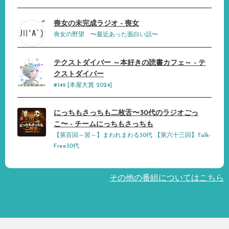
喪女の未完成ラジオ - 喪女
喪女の野望 〜最近あった面白い話〜
テクストダイバー ～本好きの読書カフェ～ - テ
クストダイバー
#149 [本屋大賞 2024]
にっちもさっちも二枚舌〜30代のラジオごっ
こ〜 - チームにっちもさっちも
【第百回～習～】まわれまわる30代 【第六十三回】Talk-
Free30代
その他の番組についてはこちら