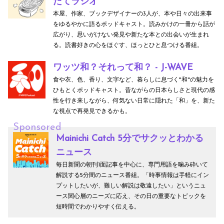
たてラジオ
本屋、作家、ブックデザイナーの3人が、本や日々の出来事
をゆるやかに語るポッドキャスト。読みかけの一冊から話が
広がり、思いがけない発見や新たな本との出会いが生まれ
る。読書好きの心をほぐす、ほっとひと息つける番組。
ワッツ和？それって和？ - J-WAVE
食や衣、色、香り、文字など、暮らしに息づく"和"の魅力を
ひもとくポッドキャスト。昔ながらの日本らしさと現代の感
性を行き来しながら、何気ない日常に隠れた「和」を、新た
な視点で再発見できるかも。
Sponsored
Mainichi Catch 5分でサクッとわかる
ニュース
毎日新聞の朝刊1面記事を中心に、専門用語を噛み砕いて
解説する5分間のニュース番組。「時事情報は手軽にイン
プットしたいが、難しい解説は敬遠したい」というニュ
ース関心層のニーズに応え、その日の重要なトピックを
短時間でわかりやすく伝える。