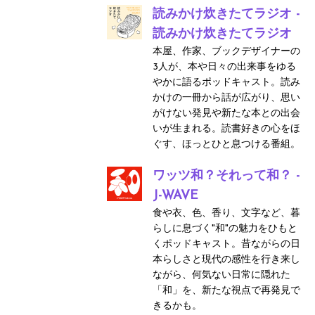
読みかけ炊きたてラジオ -
読みかけ炊きたてラジオ
本屋、作家、ブックデザイナーの
3人が、本や日々の出来事をゆる
やかに語るポッドキャスト。読み
かけの一冊から話が広がり、思い
がけない発見や新たな本との出会
いが生まれる。読書好きの心をほ
ぐす、ほっとひと息つける番組。
ワッツ和？それって和？ -
J-WAVE
食や衣、色、香り、文字など、暮
らしに息づく"和"の魅力をひもと
くポッドキャスト。昔ながらの日
本らしさと現代の感性を行き来し
ながら、何気ない日常に隠れた
「和」を、新たな視点で再発見で
きるかも。