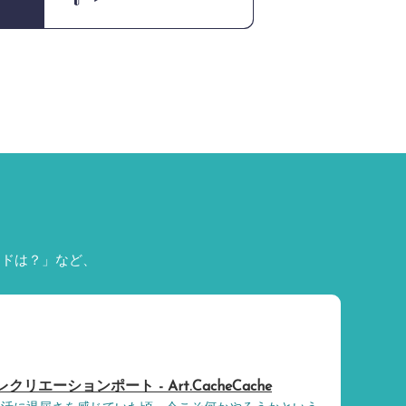
ードは？」など、
rt.｜レクリエーションポート - Art.CacheCache