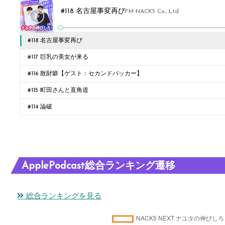
#118 名古屋事変再び
FM NACK5 Co., Ltd
#118 名古屋事変再び
#117 巨乳の美女が来る
#116 散財癖【ゲスト：セカンドバッカー】
#115 町田さんと直角道
#114 論破
ApplePodcast総合ランキング遷移
総合ランキングを見る