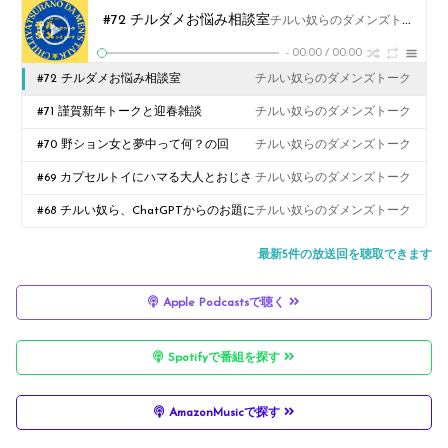
#72 チルダメお悩み相談室
チルい奴らのダメンズトーク
-
00:00
/
00:00
#72 チルダメお悩み相談室
チルい奴らのダメンズトーク
#71 謹賀新年トークと迎春雑談
チルい奴らのダメンズトーク
#70 野ション女と夢中って何？の回
チルい奴らのダメンズトーク
#69 カプセルトイにハマる大人とおじさ
チルい奴らのダメンズトーク
ん趣味
#68 チルい奴ら、ChatGPTからのお題に
チルい奴らのダメンズトーク
答えてみた件
最新5件の放送回を聴取できます
Apple Podcastsで聴く
Spotifyで番組を探す
AmazonMusicで探す