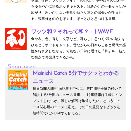
本屋、作家、ブックデザイナーの3人が、本や日々の出来事
をゆるやかに語るポッドキャスト。読みかけの一冊から話が
広がり、思いがけない発見や新たな本との出会いが生まれ
る。読書好きの心をほぐす、ほっとひと息つける番組。
ワッツ和？それって和？ - J-WAVE
食や衣、色、香り、文字など、暮らしに息づく"和"の魅力を
ひもとくポッドキャスト。昔ながらの日本らしさと現代の感
性を行き来しながら、何気ない日常に隠れた「和」を、新た
な視点で再発見できるかも。
Sponsored
Mainichi Catch 5分でサクッとわかる
ニュース
毎日新聞の朝刊1面記事を中心に、専門用語を噛み砕いて
解説する5分間のニュース番組。「時事情報は手軽にイン
プットしたいが、難しい解説は敬遠したい」というニュ
ース関心層のニーズに応え、その日の重要なトピックを
短時間でわかりやすく伝える。