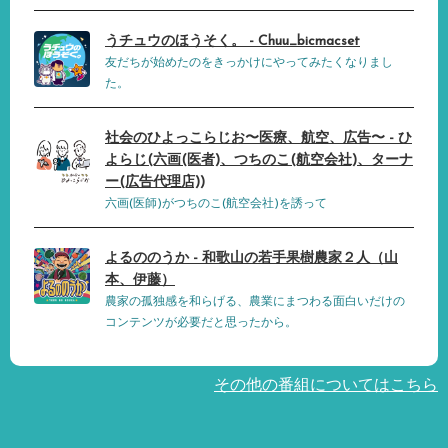
うチュウのほうそく。 - Chuu_bicmacset
友だちが始めたのをきっかけにやってみたくなりまし
た。
社会のひよっこらじお〜医療、航空、広告〜 - ひ
よらじ(六画(医者)、つちのこ(航空会社)、ターナ
ー(広告代理店))
六画(医師)がつちのこ(航空会社)を誘って
よるののうか - 和歌山の若手果樹農家２人（山
本、伊藤）
農家の孤独感を和らげる、農業にまつわる面白いだけの
コンテンツが必要だと思ったから。
その他の番組についてはこちら