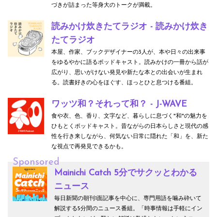
づきが詰まった等身大のトークが満載。
読みかけ炊きたてラジオ - 読みかけ炊き
たてラジオ
本屋、作家、ブックデザイナーの3人が、本や日々の出来事
をゆるやかに語るポッドキャスト。読みかけの一冊から話が
広がり、思いがけない発見や新たな本との出会いが生まれ
る。読書好きの心をほぐす、ほっとひと息つける番組。
ワッツ和？それって和？ - J-WAVE
食や衣、色、香り、文字など、暮らしに息づく"和"の魅力を
ひもとくポッドキャスト。昔ながらの日本らしさと現代の感
性を行き来しながら、何気ない日常に隠れた「和」を、新た
な視点で再発見できるかも。
Sponsored
Mainichi Catch 5分でサクッとわかる
ニュース
毎日新聞の朝刊1面記事を中心に、専門用語を噛み砕いて
解説する5分間のニュース番組。「時事情報は手軽にイン