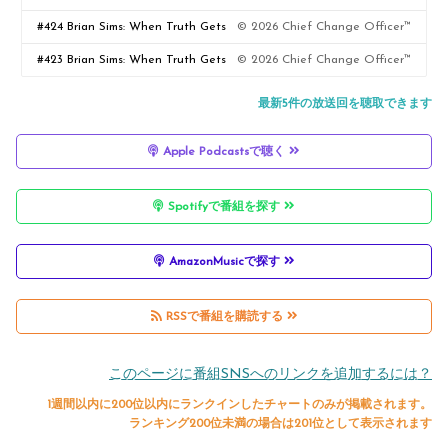
Actually Work—Part Two
Logic—Building Businesses That
#424 Brian Sims: When Truth Gets
© 2026 Chief Change Officer™
Actually Work—Part One
Political — Part Two
#423 Brian Sims: When Truth Gets
© 2026 Chief Change Officer™
Political — Part One
最新5件の放送回を聴取できます
Apple Podcastsで聴く
Spotifyで番組を探す
AmazonMusicで探す
RSSで番組を購読する
このページに番組SNSへのリンクを追加するには？
1週間以内に200位以内にランクインしたチャートのみが掲載されます。
ランキング200位未満の場合は201位として表示されます