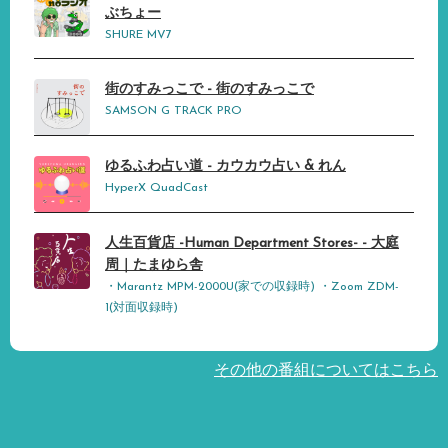
ぶちょー
SHURE MV7
街のすみっこで - 街のすみっこで
SAMSON G TRACK PRO
ゆるふわ占い道 - カウカウ占い & れん
HyperX QuadCast
人生百貨店 -Human Department Stores- - 大庭
周｜たまゆら舎
・Marantz MPM-2000U(家での収録時) ・Zoom ZDM-
1(対面収録時)
その他の番組についてはこちら