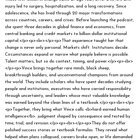
injury led to surgery, hospitalization, and a long recovery. Since
adolescence, she has lived through 20 major transformations
across countries, careers, and crises. Before launching the podcast,
she spent three decades in global finance and economics, from
central banking and credit markets to billion-dollar institutional
capital.</p><p><br></p><p>That experience taught her that
change is never only personal. Markets shift. Institutions decide.
Circumstances expand or narrow what people believe is possible.
Talent matters, but so do context, timing, and power.</p><p><br>
</p><p>Vince brings together rare minds, black sheep,
breakthrough builders, and unconventional champions from around
the world. They include scholars who have spent decades studying
people and institutions, executives who have carried responsibility
through uncertainty, and leaders whose most valuable knowledge
was earned beyond the clean lines of a textbook.</p><p><br></p>
<p>Together, they bring what Vince calls <b>hard-earned human
intelligence</b>: judgment shaped by consequence and tested by
time, trial, and revision.</p><p><br></p><p>They do not offer
polished success stories or textbook formulas. They reveal what
helped when plans collapsed, careers broke open, or life demanded