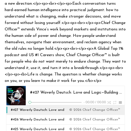
a new direction.</p><p><br></p><p>Each conversation turns
hard-earned human intelligence into practical judgment: how to
understand what is changing, make stronger decisions, and move
forward without losing yourself.</p><p><br></p><p>Chief Change
Officer™ extends Vince’s work beyond markets and institutions into
the human side of power and change. How people understand
themselves, navigate their environment, and reclaim agency when
the old rules no longer hold.</p><p><br></p><p>A Global Top 1%
podcast and US #1 Careers show, Chief Change Officer™ is built
for people who do not want merely to endure change. They want to
understand it, use it, and turn it into a breakthrough.</p><p><br>
</p><p><b>Life is change. The question is whether change works
on you, or you learn to make it work for you.</b></p>
#427 Waverly Deutsch: Love and Logic—Building Businesses That Actually Work—Part Three
-
00:00
/
00:00
#427 Waverly Deutsch: Love and
© 2026 Chief Change Officer™
Logic—Building Businesses That
#426 Waverly Deutsch: Love and
© 2026 Chief Change Officer™
Actually Work—Part Three
Logic—Building Businesses That
#425 Waverly Deutsch: Love and
© 2026 Chief Change Officer™