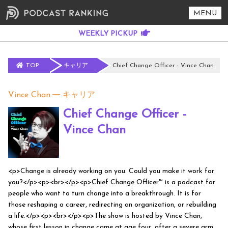
MENU
TOP
キャリア
Chief Change Officer - Vince Chan
Vince Chan
キャリア
Chief Change Officer -
Vince Chan
<p>Change is already working on you. Could you make it work for
you?</p><p><br></p><p>Chief Change Officer™ is a podcast for
people who want to turn change into a breakthrough. It is for
those reshaping a career, redirecting an organization, or rebuilding
a life.</p><p><br></p><p>The show is hosted by Vince Chan,
whose first lesson in change came at age four, after a severe arm