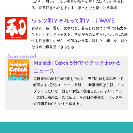
広がり、思いがけない発見や新たな本との出会いが生まれ
る。読書好きの心をほぐす、ほっとひと息つける番組。
ワッツ和？それって和？ - J-WAVE
食や衣、色、香り、文字など、暮らしに息づく"和"の魅力を
ひもとくポッドキャスト。昔ながらの日本らしさと現代の感
性を行き来しながら、何気ない日常に隠れた「和」を、新た
な視点で再発見できるかも。
Sponsored
Mainichi Catch 5分でサクッとわかる
ニュース
毎日新聞の朝刊1面記事を中心に、専門用語を噛み砕いて
解説する5分間のニュース番組。「時事情報は手軽にイン
プットしたいが、難しい解説は敬遠したい」というニュ
ース関心層のニーズに応え、その日の重要なトピックを
短時間でわかりやすく伝える。