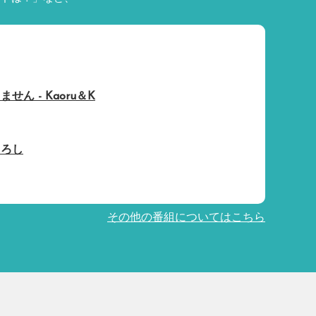
ん - Kaoru＆K
しろし
その他の番組についてはこちら