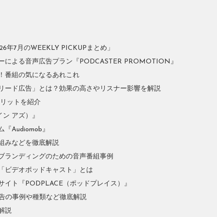
年7月のWEEKLY PICKUPまとめ」
よる音声広告プラン『PODCASTER PROMOTION』
！番組の気になるあれこれ
リード広告」とは？効果の高さやリスナー影響を解説
やメリットを紹介
イン アズ）』
Audiomob』
組みなどを徹底解説
ブランディングのための音声番組事例
「ビデオポッドキャスト」とは
イト『PODPLACE（ポッドプレイス）』
広告の事例や種類など徹底解説
解説