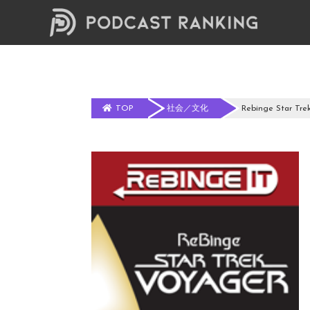
TOP
社会／文化
Rebinge Star Tre