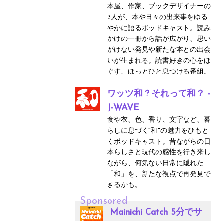
本屋、作家、ブックデザイナーの
3人が、本や日々の出来事をゆる
やかに語るポッドキャスト。読み
かけの一冊から話が広がり、思い
がけない発見や新たな本との出会
いが生まれる。読書好きの心をほ
ぐす、ほっとひと息つける番組。
ワッツ和？それって和？ -
J-WAVE
食や衣、色、香り、文字など、暮
らしに息づく"和"の魅力をひもと
くポッドキャスト。昔ながらの日
本らしさと現代の感性を行き来し
ながら、何気ない日常に隠れた
「和」を、新たな視点で再発見で
きるかも。
Sponsored
Mainichi Catch 5分でサ