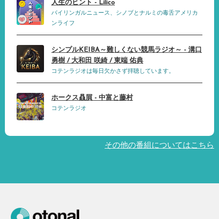
人生のヒント - Lilico
バイリンガルニュース、シノブとナルミの毒舌アメリカ
ンライフ
シンプルKEIBA～難しくない競馬ラジオ～ - 溝口
勇樹 / 大和田 咲綺 / 東端 佑典
コテンラジオは毎日欠かさず拝聴しています。
ホークス贔屓 - 中富と藤村
コテンラジオ
その他の番組についてはこちら