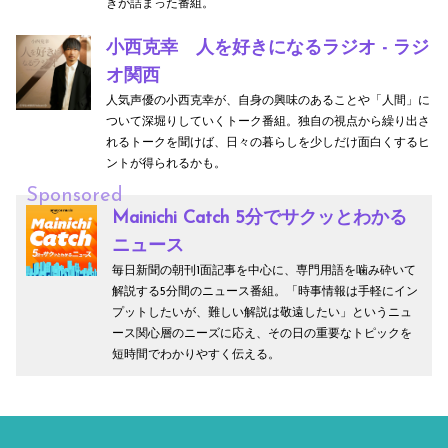
きが詰まった番組。
小西克幸 人を好きになるラジオ - ラジ
オ関西
人気声優の小西克幸が、自身の興味のあることや「人間」に
ついて深堀りしていくトーク番組。独自の視点から繰り出さ
れるトークを聞けば、日々の暮らしを少しだけ面白くするヒ
ントが得られるかも。
Sponsored
Mainichi Catch 5分でサクッとわかる
ニュース
毎日新聞の朝刊1面記事を中心に、専門用語を噛み砕いて
解説する5分間のニュース番組。「時事情報は手軽にイン
プットしたいが、難しい解説は敬遠したい」というニュ
ース関心層のニーズに応え、その日の重要なトピックを
短時間でわかりやすく伝える。