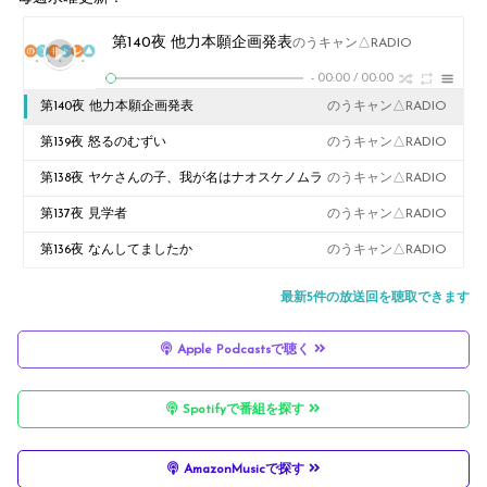
第140夜 他力本願企画発表
のうキャン△RADIO
-
00:00
/
00:00
第140夜 他力本願企画発表
のうキャン△RADIO
第139夜 怒るのむずい
のうキャン△RADIO
第138夜 ヤケさんの子、我が名はナオスケノムラ
のうキャン△RADIO
第137夜 見学者
のうキャン△RADIO
第136夜 なんしてましたか
のうキャン△RADIO
最新5件の放送回を聴取できます
Apple Podcastsで聴く
Spotifyで番組を探す
AmazonMusicで探す