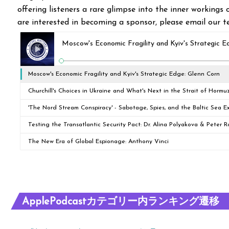
offering listeners a rare glimpse into the inner workings 
are interested in becoming a sponsor, please email our
Moscow's Economic Fragility and Kyiv's Strategic E
Moscow's Economic Fragility and Kyiv's Strategic Edge: Glenn Corn
Churchill's Choices in Ukraine and What's Next in the Strait of Hor
'The Nord Stream Conspiracy' - Sabotage, Spies, and the Baltic Sea Ex
Testing the Transatlantic Security Pact: Dr. Alina Polyakova & Peter 
The New Era of Global Espionage: Anthony Vinci
ApplePodcastカテゴリー内ランキング遷移