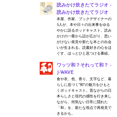
読みかけ炊きたてラジオ -
読みかけ炊きたてラジオ
本屋、作家、ブックデザイナーの
3人が、本や日々の出来事をゆる
やかに語るポッドキャスト。読み
かけの一冊から話が広がり、思い
がけない発見や新たな本との出会
いが生まれる。読書好きの心をほ
ぐす、ほっとひと息つける番組。
ワッツ和？それって和？ -
J-WAVE
食や衣、色、香り、文字など、暮
らしに息づく"和"の魅力をひもと
くポッドキャスト。昔ながらの日
本らしさと現代の感性を行き来し
ながら、何気ない日常に隠れた
「和」を、新たな視点で再発見で
きるかも。