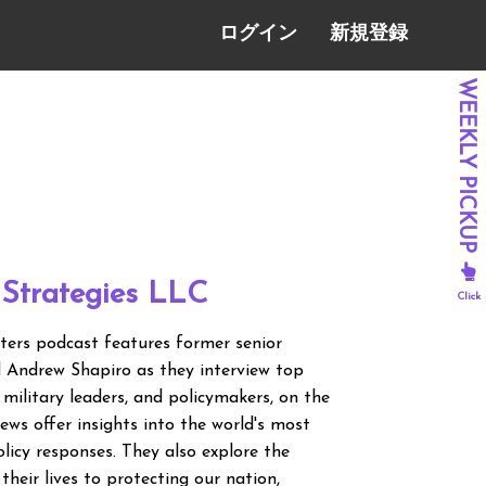
ログイン
新規登録
 Strategies LLC
ters podcast features former senior
nd Andrew Shapiro as they interview top
s, military leaders, and policymakers, on the
iews offer insights into the world's most
licy responses. They also explore the
heir lives to protecting our nation,