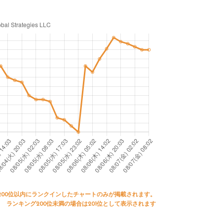
200位以内にランクインしたチャートのみが掲載されます。
ランキング200位未満の場合は201位として表示されます