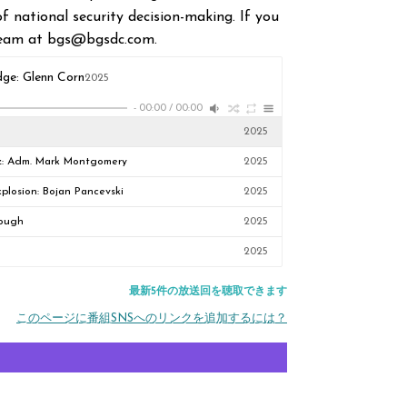
of national security decision-making. If you
 team at bgs@bgsdc.com.
dge: Glenn Corn
2025
-
00:00
/
00:00
2025
muz: Adm. Mark Montgomery
2025
plosion: Bojan Pancevski
2025
Rough
2025
2025
最新5件の放送回を聴取できます
このページに番組SNSへのリンクを追加するには？