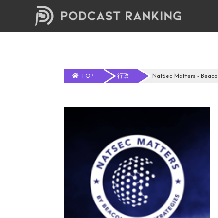
TOP
行政
NatSec Matters - Beaco