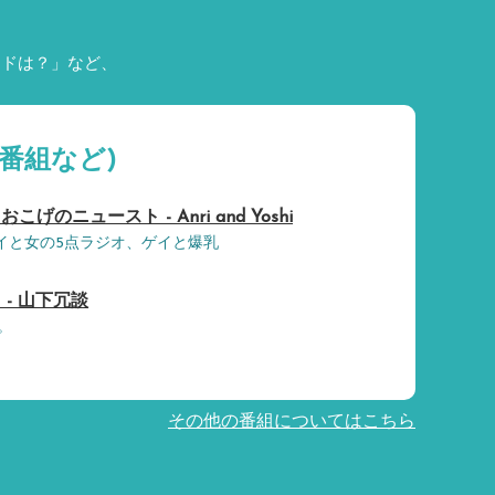
ードは？」など、
番組など)
のニュースト - Anri and Yoshi
、ゲイと女の5点ラジオ、ゲイと爆乳
- 山下冗談
。
その他の番組についてはこちら