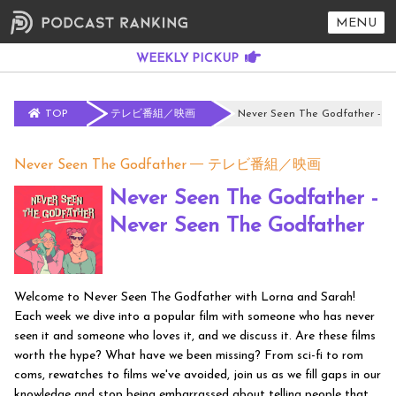
MENU
TOP
テレビ番組／映画
Never Seen The Godfather - N
Never Seen The Godfather
テレビ番組／映画
Never Seen The Godfather -
Never Seen The Godfather
Welcome to Never Seen The Godfather with Lorna and Sarah!
Each week we dive into a popular film with someone who has never
seen it and someone who loves it, and we discuss it. Are these films
worth the hype? What have we been missing? From sci-fi to rom
coms, rewatches to films we've avoided, join us as we fill gaps in our
knowledge and stop being embarrassed about telling people that