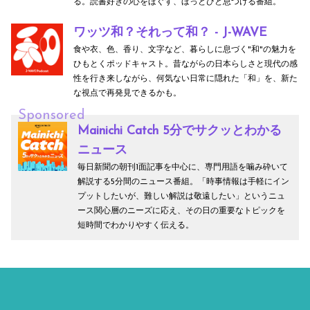
る。読書好きの心をほぐす、ほっとひと息つける番組。
ワッツ和？それって和？ - J-WAVE
食や衣、色、香り、文字など、暮らしに息づく"和"の魅力を
ひもとくポッドキャスト。昔ながらの日本らしさと現代の感
性を行き来しながら、何気ない日常に隠れた「和」を、新た
な視点で再発見できるかも。
Sponsored
Mainichi Catch 5分でサクッとわかる
ニュース
毎日新聞の朝刊1面記事を中心に、専門用語を噛み砕いて
解説する5分間のニュース番組。「時事情報は手軽にイン
プットしたいが、難しい解説は敬遠したい」というニュ
ース関心層のニーズに応え、その日の重要なトピックを
短時間でわかりやすく伝える。