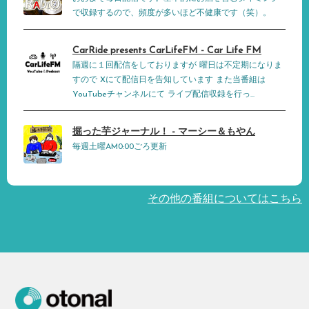
で収録するので、頻度が多いほど不健康です（笑）。
CarRide presents CarLifeFM - Car Life FM
隔週に１回配信をしておりますが 曜日は不定期になりま
すので Xにて配信日を告知しています また当番組は
YouTubeチャンネルにて ライブ配信収録を行っ...
掘った芋ジャーナル！ - マーシー＆もやん
毎週土曜AM0:00ごろ更新
その他の番組についてはこちら