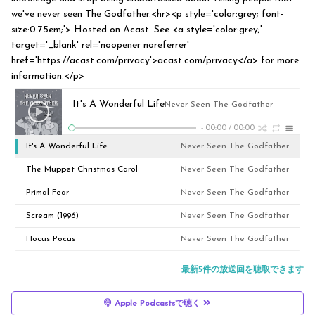
we've never seen The Godfather.<hr><p style='color:grey; font-
size:0.75em;'> Hosted on Acast. See <a style='color:grey;'
target='_blank' rel='noopener noreferrer'
href='https://acast.com/privacy'>acast.com/privacy</a> for more
information.</p>
It's A Wonderful Life
Never Seen The Godfather
-
00:00
/
00:00
It's A Wonderful Life
Never Seen The Godfather
The Muppet Christmas Carol
Never Seen The Godfather
Primal Fear
Never Seen The Godfather
Scream (1996)
Never Seen The Godfather
Hocus Pocus
Never Seen The Godfather
最新5件の放送回を聴取できます
Apple Podcastsで聴く