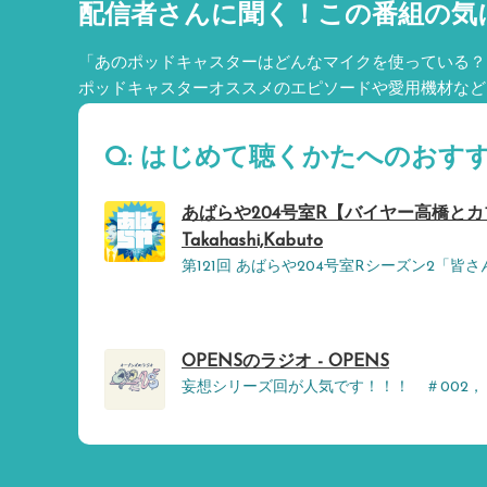
配信者さんに聞く！
この番組の気
「あのポッドキャスターはどんなマイクを使っている？
ポッドキャスターオススメのエピソードや愛用機材など
Q: はじめて聴くかたへのおす
あばらや204号室R【バイヤー高橋とカ
Takahashi,Kabuto
第121回 あばらや204号室Rシーズン2「
OPENSのラジオ - OPENS
妄想シリーズ回が人気です！！！ ＃002，＃0