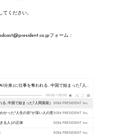
稿してください。
president.co.jpフォーム：
#610 大卒1270万人が就職難なのに､今度は自分の｢AI分身｣に仕事を奪われる…中国で始まった｢人間蒸留｣という絶望
2026 P
-
00:00
/
00:00
われる…中国で始まった｢人間蒸留｣
2026 PRESIDENT Inc.
でわかった"人生の谷"が深い人の意
2026 PRESIDENT Inc.
きる人｣の正体
2026 PRESIDENT Inc.
は
2026 PRESIDENT Inc.