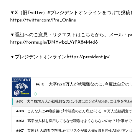
▼X（旧Twitter）#プレジデントオンラインをつけて投
https://twitter.com/Pre_Online
▼番組へのご意見・リクエストはこちらから。メール：podcast@
https://forms.gle/DNYwbzLVrPX84M4d8
▼プレジデントオンラインhttps://president.jp/
#610 大卒1270万人が就職難なのに､今度は自分の｢AI分身｣に仕事を奪
という絶望
#609 こんな人は48歳前後に｢幸福度のどん底｣がくる…30万人追跡調査
外な共通点
#608 高学歴人材を採用してもなぜ職場はよくならないのか？｢仕事がで
#607 英国6万人調査で判明…死亡リスクが最大48%減る究極の眠り方と