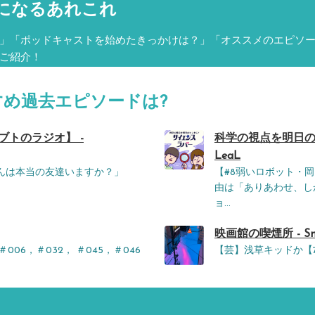
になるあれこれ
」「ポッドキャストを始めたきっかけは？」「オススメのエピソ
ご紹介！
すめ過去エピソードは?
ブトのラジオ】 -
科学の視点を明日の
LeaL
皆さんは本当の友達いますか？」
【#8弱いロボット・
由は「ありあわせ、し
ョ...
映画館の喫煙所 - Smoki
06，＃032， ＃045，＃046
【芸】浅草キッドか【