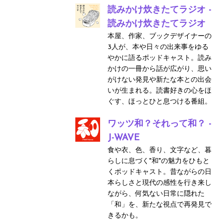
読みかけ炊きたてラジオ -
読みかけ炊きたてラジオ
本屋、作家、ブックデザイナーの
3人が、本や日々の出来事をゆる
やかに語るポッドキャスト。読み
かけの一冊から話が広がり、思い
がけない発見や新たな本との出会
いが生まれる。読書好きの心をほ
ぐす、ほっとひと息つける番組。
ワッツ和？それって和？ -
J-WAVE
食や衣、色、香り、文字など、暮
らしに息づく"和"の魅力をひもと
くポッドキャスト。昔ながらの日
本らしさと現代の感性を行き来し
ながら、何気ない日常に隠れた
「和」を、新たな視点で再発見で
きるかも。