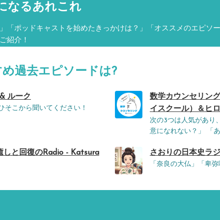
になるあれこれ
」「ポッドキャストを始めたきっかけは？」「オススメのエピソ
ご紹介！
すめ過去エピソードは?
 & ルーク
数学カウンセリング
ぜひそこから聞いてください！
イスクール）＆ヒ
次の3つは人気があり
意になれない？」 「あ
のRadio - Katsura
さおりの日本史ラジオ
「奈良の大仏」「卑弥