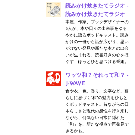
読みかけ炊きたてラジオ -
読みかけ炊きたてラジオ
本屋、作家、ブックデザイナーの
3人が、本や日々の出来事をゆる
やかに語るポッドキャスト。読み
かけの一冊から話が広がり、思い
がけない発見や新たな本との出会
いが生まれる。読書好きの心をほ
ぐす、ほっとひと息つける番組。
ワッツ和？それって和？ -
J-WAVE
食や衣、色、香り、文字など、暮
らしに息づく"和"の魅力をひもと
くポッドキャスト。昔ながらの日
本らしさと現代の感性を行き来し
ながら、何気ない日常に隠れた
「和」を、新たな視点で再発見で
きるかも。