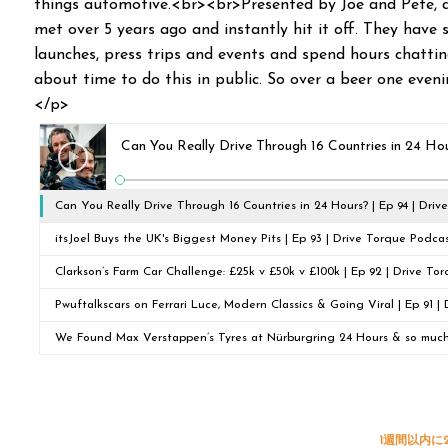
things automotive.<br><br>Presented by Joe and Pete, a 
met over 5 years ago and instantly hit it off. They have 
launches, press trips and events and spend hours chatti
about time to do this in public. So over a beer one even
</p>
Can You Really Drive Through 16 Countries in 24 Hou
Can You Really Drive Through 16 Countries in 24 Hours? | Ep 94 | Dri
itsJoel Buys the UK's Biggest Money Pits | Ep 93 | Drive Torque Podca
Clarkson’s Farm Car Challenge: £25k v £50k v £100k | Ep 92 | Drive To
Pwuftalkscars on Ferrari Luce, Modern Classics & Going Viral | Ep 91 
We Found Max Verstappen’s Tyres at Nürburgring 24 Hours & so much 
Torque Podcast
1週間以内に