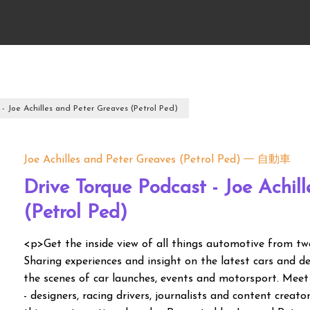
- Joe Achilles and Peter Greaves (Petrol Ped)
Joe Achilles and Peter Greaves (Petrol Ped)
自動車
Drive Torque Podcast - Joe Achil
(Petrol Ped)
<p>Get the inside view of all things automotive from tw
Sharing experiences and insight on the latest cars and d
the scenes of car launches, events and motorsport. Meet
- designers, racing drivers, journalists and content creato