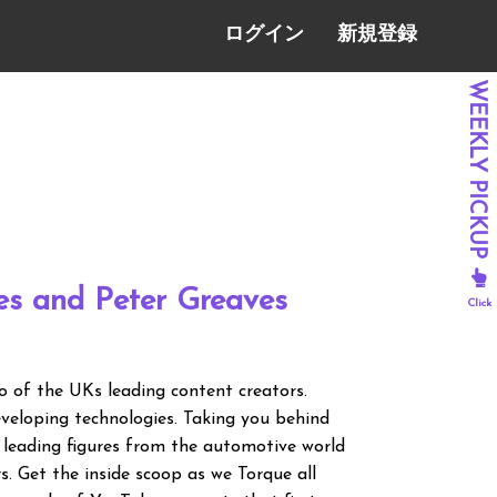
ログイン
新規登録
les and Peter Greaves
o of the UKs leading content creators.
eveloping technologies. Taking you behind
 leading figures from the automotive world
rs. Get the inside scoop as we Torque all