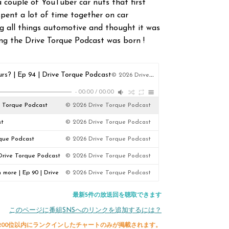
couple of YouTuber car nuts that first
spent a lot of time together on car
ng all things automotive and thought it was
ing the Drive Torque Podcast was born !
rs? | Ep 94 | Drive Torque Podcast
© 2026 Drive Torque Podcast
-
00:00
/
00:00
ve Torque Podcast
© 2026 Drive Torque Podcast
st
© 2026 Drive Torque Podcast
rque Podcast
© 2026 Drive Torque Podcast
| Drive Torque Podcast
© 2026 Drive Torque Podcast
more | Ep 90 | Drive
© 2026 Drive Torque Podcast
最新5件の放送回を聴取できます
このページに番組SNSへのリンクを追加するには？
200位以内にランクインしたチャートのみが掲載されます。