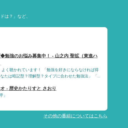
ードは？」など、
◆勉強のお悩み募集中！ - 山之内 聖拡（東進ハ
ロ
、よく聴かれています！ 「勉強を好きにならなければ得
なたは暗記型？理解型？タイプに合わせた勉強法」 「...
 - 歴史かたりすと さおり
呼」
その他の番組についてはこちら