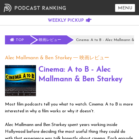
MENU
TOP
映画レビュー
Cinema: A to B - Alec Mallmann & B
Alec Mallmann & Ben Starkey
映画レビュー
Cinema: A to B - Alec
Mallmann & Ben Starkey
Most film podcasts tell you what to watch. Cinema: A to B is more
interested in why a film works or why it doesn't.
Alec Mallmann and Ben Starkey spent years working inside
Hollywood before deciding the most useful thing they could do
with that experience was talk honestly about cinema. Each episode