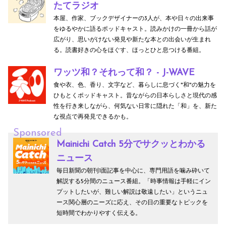
たてラジオ
本屋、作家、ブックデザイナーの3人が、本や日々の出来事
をゆるやかに語るポッドキャスト。読みかけの一冊から話が
広がり、思いがけない発見や新たな本との出会いが生まれ
る。読書好きの心をほぐす、ほっとひと息つける番組。
ワッツ和？それって和？ - J-WAVE
食や衣、色、香り、文字など、暮らしに息づく"和"の魅力を
ひもとくポッドキャスト。昔ながらの日本らしさと現代の感
性を行き来しながら、何気ない日常に隠れた「和」を、新た
な視点で再発見できるかも。
Sponsored
Mainichi Catch 5分でサクッとわかる
ニュース
毎日新聞の朝刊1面記事を中心に、専門用語を噛み砕いて
解説する5分間のニュース番組。「時事情報は手軽にイン
プットしたいが、難しい解説は敬遠したい」というニュ
ース関心層のニーズに応え、その日の重要なトピックを
短時間でわかりやすく伝える。