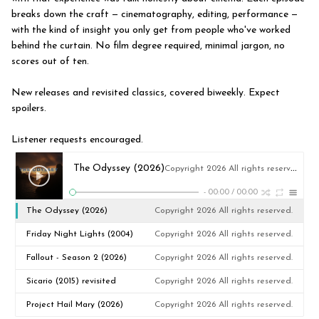
breaks down the craft — cinematography, editing, performance —
with the kind of insight you only get from people who've worked
behind the curtain. No film degree required, minimal jargon, no
scores out of ten.
New releases and revisited classics, covered biweekly. Expect
spoilers.
Listener requests encouraged.
The Odyssey (2026)
Copyright 2026 All rights reserved.
-
00:00
/
00:00
The Odyssey (2026)
Copyright 2026 All rights reserved.
Friday Night Lights (2004)
Copyright 2026 All rights reserved.
revisited
Fallout - Season 2 (2026)
Copyright 2026 All rights reserved.
Sicario (2015) revisited
Copyright 2026 All rights reserved.
Project Hail Mary (2026)
Copyright 2026 All rights reserved.