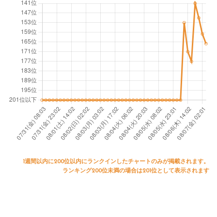
1週間以内に200位以内にランクインしたチャートのみが掲載されます。
ランキング200位未満の場合は201位として表示されます