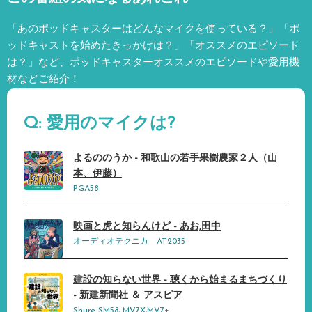
「あのポッドキャスターはどんなマイクを使っている？」「ポ
ッドキャストを始めたきっかけは？」「オススメのエピソード
は？」など、
ポッドキャスターオススメのエピソードや愛用機
材などご紹介！
Q: 愛用のマイクは?
よるののうか - 和歌山の若手果樹農家２人（山
本、伊藤）
PGA58
映画と虎と知らんけど - あお,田中
オーディオテクニカ AT2035
建設の知らない世界 - 聴くから始まるまちづくり
- 新建新聞社 ＆ アスピア
Shure SM58, MV7X,MV7+