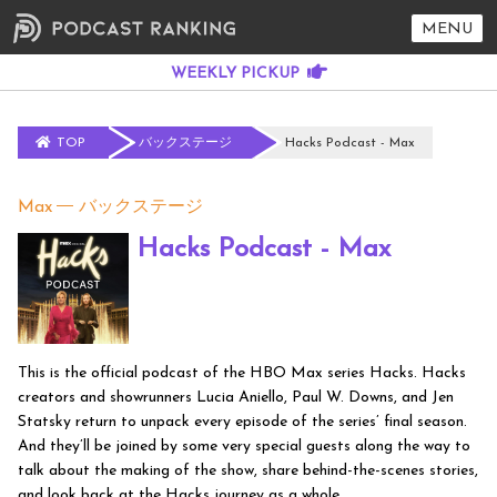
MENU
TOP
バックステージ
Hacks Podcast - Max
Max
バックステージ
Hacks Podcast - Max
This is the official podcast of the HBO Max series Hacks. Hacks
creators and showrunners Lucia Aniello, Paul W. Downs, and Jen
Statsky return to unpack every episode of the series’ final season.
And they’ll be joined by some very special guests along the way to
talk about the making of the show, share behind-the-scenes stories,
and look back at the Hacks journey as a whole.