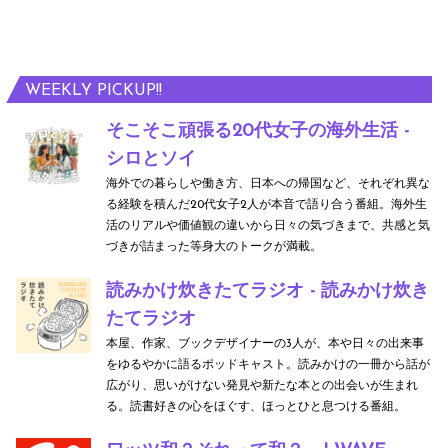
WEEKLY PICKUP!!
そこそこ頑張る20代女子の海外生活 -
シロとソイ
海外での暮らしや働き方、日本への帰国など、それぞれ異な
る経験を積んだ20代女子2人が本音で語り合う番組。海外生
活のリアルや価値観の違いから日々の気づきまで、共感と気
づきが詰まった等身大のトークが満載。
読みかけ炊きたてラジオ - 読みかけ炊き
たてラジオ
本屋、作家、ブックデザイナーの3人が、本や日々の出来事
をゆるやかに語るポッドキャスト。読みかけの一冊から話が
広がり、思いがけない発見や新たな本との出会いが生まれ
る。読書好きの心をほぐす、ほっとひと息つける番組。