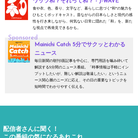
ワッツ和？それって和？ - J-WAVE
食や衣、色、香り、文字など、暮らしに息づく"和"の魅力を
ひもとくポッドキャスト。昔ながらの日本らしさと現代の感
性を行き来しながら、何気ない日常に隠れた「和」を、新た
な視点で再発見できるかも。
Sponsored
Mainichi Catch 5分でサクッとわかる
ニュース
毎日新聞の朝刊1面記事を中心に、専門用語を噛み砕いて
解説する5分間のニュース番組。「時事情報は手軽にイン
プットしたいが、難しい解説は敬遠したい」というニュ
ース関心層のニーズに応え、その日の重要なトピックを
短時間でわかりやすく伝える。
配信者さんに聞く！
この番組の気になるあれこれ