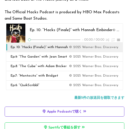
The Official Hacks Podcast is produced by HBO Max Podcasts
and Same Boat Studios.
Ep. 10: “Hacks (Finale)” with Hannah Einbinder
© 2025 Warner Bros. Discovery
-
00:00
/
00:00
Ep. 10: “Hacks (Finale)” with Hannah
© 2025 Warner Bros. Discovery
Einbinder
Ep.9: “The Garden” with Jean Smart
© 2025 Warner Bros. Discovery
Ep.8: “The Cube” with Adam Bricker
© 2025 Warner Bros. Discovery
Ep.7: “Montecito” with Bridget
© 2025 Warner Bros. Discovery
Parker
Ep.6: “QuikScribbl”
© 2025 Warner Bros. Discovery
最新5件の放送回を聴取できます
Apple Podcastsで聴く
Spotifyで番組を探す