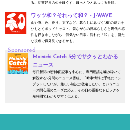
る。読書好きの心をほぐす、ほっとひと息つける番組。
ワッツ和？それって和？ - J-WAVE
食や衣、色、香り、文字など、暮らしに息づく"和"の魅力を
ひもとくポッドキャスト。昔ながらの日本らしさと現代の感
性を行き来しながら、何気ない日常に隠れた「和」を、新た
な視点で再発見できるかも。
Sponsored
Mainichi Catch 5分でサクッとわかる
ニュース
毎日新聞の朝刊1面記事を中心に、専門用語を噛み砕いて
解説する5分間のニュース番組。「時事情報は手軽にイン
プットしたいが、難しい解説は敬遠したい」というニュ
ース関心層のニーズに応え、その日の重要なトピックを
短時間でわかりやすく伝える。