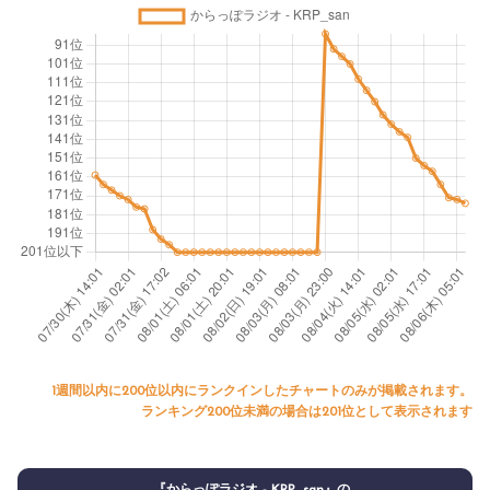
1週間以内に200位以内にランクインしたチャートのみが掲載されます。
ランキング200位未満の場合は201位として表示されます