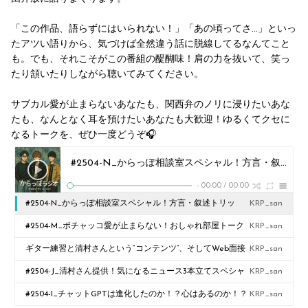
「この作品、語らずにはいられない！」「あの頃ってさ…」といっ
たアツい語りから、気づけば全然違う話に脱線してるなんてこと
も。でも、それこそがこの番組の醍醐味！肩の力を抜いて、笑っ
たり頷いたりしながら聴いてみてください。
サブカル愛が止まらないあなたも、関西弁のノリに浸りたいあな
たも、なんとなく耳を預けたいあなたも大歓迎！ゆるくてクセに
なるトークを、ぜひ一度どうぞ🎧
#2504-N_からっぽ相談室スペシャル！方言・叙述トリック・恋愛・政治、全部のせ回
-
00:00
/
00:00
#2504-N_からっぽ相談室スペシャル！方言・叙述トリッ
KRP_san
ク・恋愛・政治、全部のせ回
#2504-M_ポチャッコ愛が止まらない！おしゃれ部屋トーク
KRP_san
ギター練習と清村さんという“コンテンツ”、そしてWeb面接
KRP_san
の悲喜こもごも
#2504-J_清村さん提供！気になるニュース3本立てスペシャ
KRP_san
ル回
#2504-I_チャットGPTは進化したのか！？心はあるのか！？
KRP_san