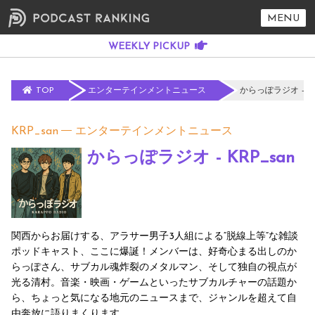
MENU
TOP
エンターテインメントニュース
からっぽラジオ - KR
KRP_san
エンターテインメントニュース
からっぽラジオ - KRP_san
関西からお届けする、アラサー男子3人組による“脱線上等”な雑談
ポッドキャスト、ここに爆誕！メンバーは、好奇心まる出しのか
らっぽさん、サブカル魂炸裂のメタルマン、そして独自の視点が
光る清村。音楽・映画・ゲームといったサブカルチャーの話題か
ら、ちょっと気になる地元のニュースまで、ジャンルを超えて自
由奔放に語りまくります。