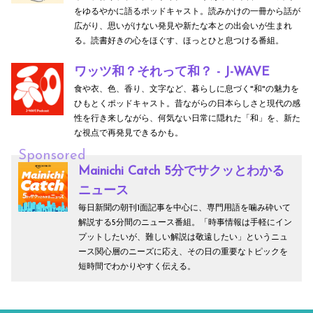
をゆるやかに語るポッドキャスト。読みかけの一冊から話が
広がり、思いがけない発見や新たな本との出会いが生まれ
る。読書好きの心をほぐす、ほっとひと息つける番組。
ワッツ和？それって和？ - J-WAVE
食や衣、色、香り、文字など、暮らしに息づく"和"の魅力を
ひもとくポッドキャスト。昔ながらの日本らしさと現代の感
性を行き来しながら、何気ない日常に隠れた「和」を、新た
な視点で再発見できるかも。
Sponsored
Mainichi Catch 5分でサクッとわかる
ニュース
毎日新聞の朝刊1面記事を中心に、専門用語を噛み砕いて
解説する5分間のニュース番組。「時事情報は手軽にイン
プットしたいが、難しい解説は敬遠したい」というニュ
ース関心層のニーズに応え、その日の重要なトピックを
短時間でわかりやすく伝える。