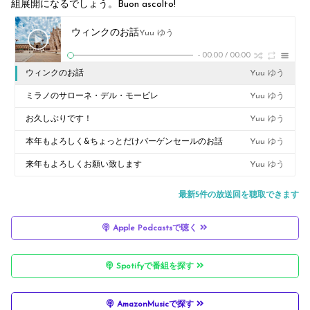
組展開になるでしょう。Buon ascolto!
ウィンクのお話
Yuu ゆう
-
00:00
/
00:00
ウィンクのお話
Yuu ゆう
ミラノのサローネ・デル・モービレ
Yuu ゆう
お久しぶりです！
Yuu ゆう
本年もよろしく&ちょっとだけバーゲンセールのお話
Yuu ゆう
来年もよろしくお願い致します
Yuu ゆう
最新5件の放送回を聴取できます
Apple Podcastsで聴く
Spotifyで番組を探す
AmazonMusicで探す