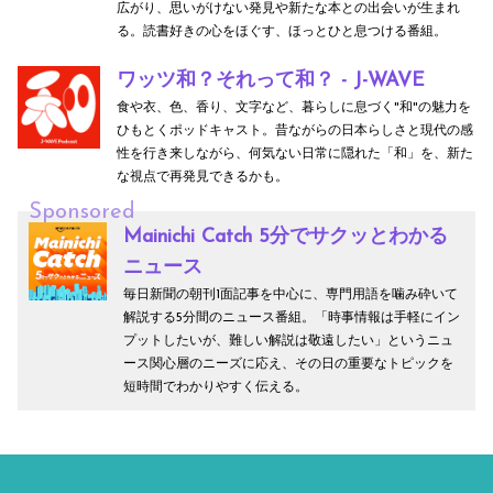
広がり、思いがけない発見や新たな本との出会いが生まれ
る。読書好きの心をほぐす、ほっとひと息つける番組。
ワッツ和？それって和？ - J-WAVE
食や衣、色、香り、文字など、暮らしに息づく"和"の魅力を
ひもとくポッドキャスト。昔ながらの日本らしさと現代の感
性を行き来しながら、何気ない日常に隠れた「和」を、新た
な視点で再発見できるかも。
Sponsored
Mainichi Catch 5分でサクッとわかる
ニュース
毎日新聞の朝刊1面記事を中心に、専門用語を噛み砕いて
解説する5分間のニュース番組。「時事情報は手軽にイン
プットしたいが、難しい解説は敬遠したい」というニュ
ース関心層のニーズに応え、その日の重要なトピックを
短時間でわかりやすく伝える。