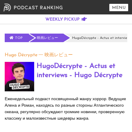
MENU
TOP
映画レビュー
HugoDécrypte - Actus et interviews
Hugo Décrypte
映画レビュー
HugoDécrypte - Actus et
interviews - Hugo Décrypte
Еженедельный подкаст посвященный жанру хоррор. Ведущие
Алена и Роман, находясь по разные стороны Атлантического
океана, регулярно обсуждают громкие новинки, проверенную
классику и малоизвестные шедевры жанра.