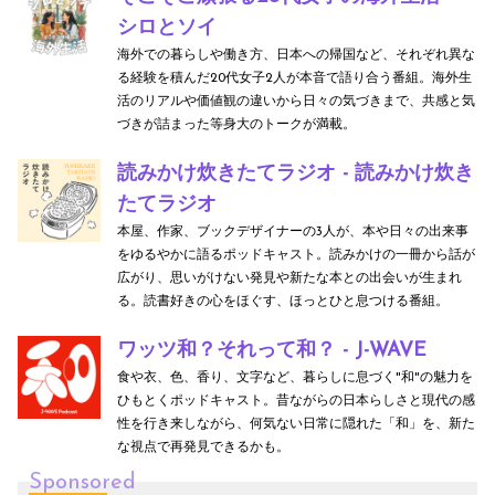
シロとソイ
海外での暮らしや働き方、日本への帰国など、それぞれ異な
る経験を積んだ20代女子2人が本音で語り合う番組。海外生
活のリアルや価値観の違いから日々の気づきまで、共感と気
づきが詰まった等身大のトークが満載。
読みかけ炊きたてラジオ - 読みかけ炊き
たてラジオ
本屋、作家、ブックデザイナーの3人が、本や日々の出来事
をゆるやかに語るポッドキャスト。読みかけの一冊から話が
広がり、思いがけない発見や新たな本との出会いが生まれ
る。読書好きの心をほぐす、ほっとひと息つける番組。
ワッツ和？それって和？ - J-WAVE
食や衣、色、香り、文字など、暮らしに息づく"和"の魅力を
ひもとくポッドキャスト。昔ながらの日本らしさと現代の感
性を行き来しながら、何気ない日常に隠れた「和」を、新た
な視点で再発見できるかも。
Sponsored