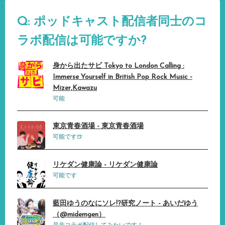
Q: ポッドキャスト配信者同士のコ
ラボ配信は可能ですか?
身から出たサビ Tokyo to London Calling :
Immerse Yourself in British Pop Rock Music -
Mizer,Kawazu
可能
東京青春酒場 - 東京青春酒場
可能です🍺
リケダン健康論 - リケダン健康論
可能です
藍田ゆうのなにソレ!?研究ノート - あいだゆう
（@midemgen）