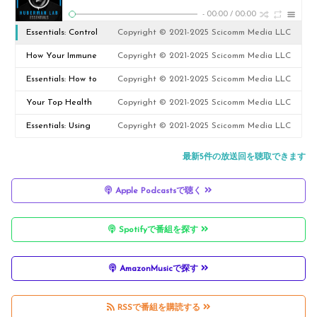
-
00:00
/
00:00
Essentials: Control
Copyright © 2021-2025 Scicomm Media LLC
Your Brain Chemistry
How Your Immune
Copyright © 2021-2025 Scicomm Media LLC
for Focus, Motivation
System Works & How
Essentials: How to
Copyright © 2021-2025 Scicomm Media LLC
& Well-Being
to Improve It | Dr. Max
Become Resilient,
Your Top Health
Copyright © 2021-2025 Scicomm Media LLC
Krummel
Forge Your Identity &
Questions Answered
Essentials: Using
Copyright © 2021-2025 Scicomm Media LLC
Lead Others | Jocko
Meditation to Focus,
最新5件の放送回を聴取できます
Willink
View Consciousness &
Apple Podcastsで聴く
Expand Your Mind | Dr.
Sam Harris
Spotifyで番組を探す
AmazonMusicで探す
RSSで番組を購読する