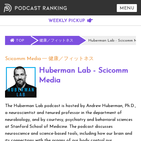
MENU
TOP
健康／フィットネス
Huberman Lab - Scicomm Me
Scicomm Media
健康／フィットネス
Huberman Lab - Scicomm
Media
The Huberman Lab podcast is hosted by Andrew Huberman, Ph.D.,
a neuroscientist and tenured professor in the department of
neurobiology, and by courtesy, psychiatry and behavioral sciences
at Stanford School of Medicine. The podcast discusses
neuroscience and science-based tools, including how our brain and
its connections with the organs of our body control our