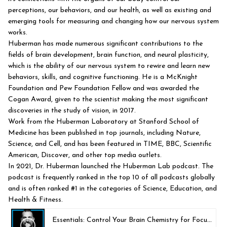
perceptions, our behaviors, and our health, as well as existing and
emerging tools for measuring and changing how our nervous system
works.
Huberman has made numerous significant contributions to the
fields of brain development, brain function, and neural plasticity,
which is the ability of our nervous system to rewire and learn new
behaviors, skills, and cognitive functioning. He is a McKnight
Foundation and Pew Foundation Fellow and was awarded the
Cogan Award, given to the scientist making the most significant
discoveries in the study of vision, in 2017.
Work from the Huberman Laboratory at Stanford School of
Medicine has been published in top journals, including Nature,
Science, and Cell, and has been featured in TIME, BBC, Scientific
American, Discover, and other top media outlets.
In 2021, Dr. Huberman launched the Huberman Lab podcast. The
podcast is frequently ranked in the top 10 of all podcasts globally
and is often ranked #1 in the categories of Science, Education, and
Health & Fitness.
Essentials: Control Your Brain Chemistry for Focus, Motivation & Well-Being