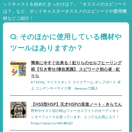
ッドキャストを始めたきっかけは？」「オススメのエピソード
は？」など、
ポッドキャスターオススメのエピソードや愛用機
材などご紹介！
Q: そのほかに使用している機材や
ツールはありますか？
簡単に今すぐ出来る！虹りらのセルフヒーリング
術【引き寄せ/潜在意識】 スピワーク初心者 - 虹
りら
KTSOUL マイクスタンド マイクアーム ポップガード 卓
上 コンデンサーマイク用 Amazonで購入
【HSS型HSP】天才HSPの音楽ノート - きらてん
野外やゲスト回の時はフォーカスライトのオーディオイ
ンターフェースを使っています。とってもお気に入り！
https://amzn.to/49C4BQD