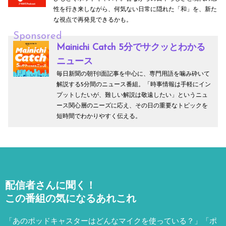
性を行き来しながら、何気ない日常に隠れた「和」を、新た
な視点で再発見できるかも。
Sponsored
Mainichi Catch 5分でサクッとわかる
ニュース
毎日新聞の朝刊1面記事を中心に、専門用語を噛み砕いて
解説する5分間のニュース番組。「時事情報は手軽にイン
プットしたいが、難しい解説は敬遠したい」というニュ
ース関心層のニーズに応え、その日の重要なトピックを
短時間でわかりやすく伝える。
配信者さんに聞く！
この番組の気になるあれこれ
「あのポッドキャスターはどんなマイクを使っている？」「ポ