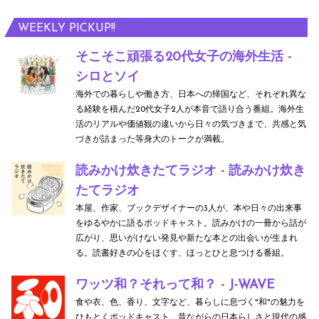
WEEKLY PICKUP!!
そこそこ頑張る20代女子の海外生活 -
シロとソイ
海外での暮らしや働き方、日本への帰国など、それぞれ異な
る経験を積んだ20代女子2人が本音で語り合う番組。海外生
活のリアルや価値観の違いから日々の気づきまで、共感と気
づきが詰まった等身大のトークが満載。
読みかけ炊きたてラジオ - 読みかけ炊き
たてラジオ
本屋、作家、ブックデザイナーの3人が、本や日々の出来事
をゆるやかに語るポッドキャスト。読みかけの一冊から話が
広がり、思いがけない発見や新たな本との出会いが生まれ
る。読書好きの心をほぐす、ほっとひと息つける番組。
ワッツ和？それって和？ - J-WAVE
食や衣、色、香り、文字など、暮らしに息づく"和"の魅力を
ひもとくポッドキャスト。昔ながらの日本らしさと現代の感