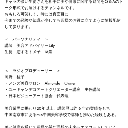
キャラの濃い生徒さんを相手に美や健康に関する疑問をQ＆Aのト
ーク形式でお届けするチャンネルです。
おもしろ可笑しく、時には真面目に
今までの経験や知識が少しでも皆様のお役に立てように情報配信
して参ります。
＜ パーソナリティ ＞
講師 美容アドバイザーLily
生徒 恋するトメ子 18歳
＜ ラジオプロデューサー ＞
岡野 桂子
・メンズ美容サロン Almondo Owner
・ユーキャンデコアートクリエーター講座 主任講師
・日本ビジューアート協会 代表理
美容業界に携わり20年以上、講師歴は約 6 年の実績をもち
中国南京市にあるmio中国美容学校で講師も務めた経験もある。
美と健康を通じて皆様の望む理想の未来へエスコートしていく。