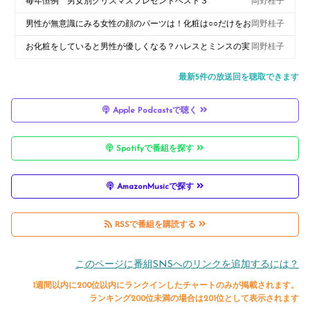
毎年恒例 男女別クリスマスプレゼントベスト３
岡野桂子
男性が無意識にみる女性の顔のパーツは！化粧は○○だけをお
岡野桂子
さえておけば掴みはOK！
お化粧をしていると男性が優しくなる？ハレスとミンスの実
岡野桂子
験
最新5件の放送回を聴取できます
Apple Podcastsで聴く
Spotifyで番組を探す
AmazonMusicで探す
RSSで番組を購読する
このページに番組SNSへのリンクを追加するには？
1週間以内に200位以内にランクインしたチャートのみが掲載されます。
ランキング200位未満の場合は201位として表示されます