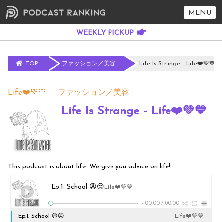
MENU
TOP
ファッション／美容
Life Is Strange - Life❤️💚💙
Life❤️💚💙
ファッション／美容
Life Is Strange - Life❤️💚💙
This podcast is about life. We give you advice on life!
Ep.1: School 😩😒
Life❤️💚💙
-
00:00
/
00:00
Ep.1: School 😩😒
Life❤️💚💙