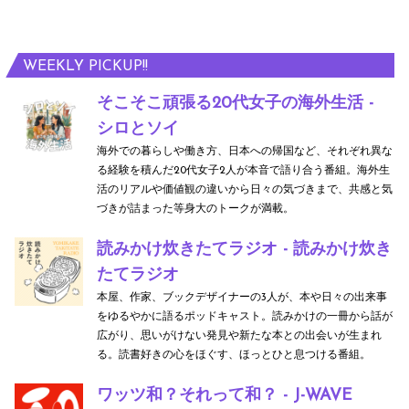
WEEKLY PICKUP!!
そこそこ頑張る20代女子の海外生活 -
シロとソイ
海外での暮らしや働き方、日本への帰国など、それぞれ異な
る経験を積んだ20代女子2人が本音で語り合う番組。海外生
活のリアルや価値観の違いから日々の気づきまで、共感と気
づきが詰まった等身大のトークが満載。
読みかけ炊きたてラジオ - 読みかけ炊き
たてラジオ
本屋、作家、ブックデザイナーの3人が、本や日々の出来事
をゆるやかに語るポッドキャスト。読みかけの一冊から話が
広がり、思いがけない発見や新たな本との出会いが生まれ
る。読書好きの心をほぐす、ほっとひと息つける番組。
ワッツ和？それって和？ - J-WAVE