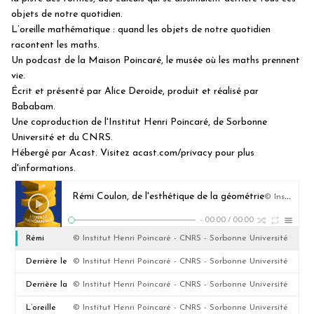
objets de notre quotidien.
L’oreille mathématique : quand les objets de notre quotidien
racontent les maths.
Un podcast de la Maison Poincaré, le musée où les maths prennent
vie.
Écrit et présenté par Alice Deroide, produit et réalisé par
Bababam.
Une coproduction de l'Institut Henri Poincaré, de Sorbonne
Université et du CNRS.
Hébergé par Acast. Visitez acast.com/privacy pour plus
d'informations.
Rémi Coulon, de l'esthétique de la géométrie
© Institut Henri Poincaré - CNRS - Sorbonne Université
-
00:00
/
00:00
Rémi
© Institut Henri Poincaré - CNRS - Sorbonne Université
Coulon, de
Derrière le
© Institut Henri Poincaré - CNRS - Sorbonne Université
l'esthétique
nœud, une
Derrière la
© Institut Henri Poincaré - CNRS - Sorbonne Université
de la
histoire…
robe, une
L’oreille
© Institut Henri Poincaré - CNRS - Sorbonne Université