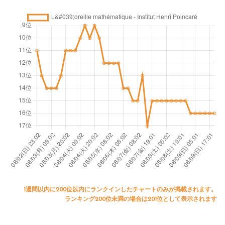
1週間以内に200位以内にランクインしたチャートのみが掲載されます。
ランキング200位未満の場合は201位として表示されます