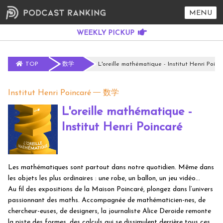
MENU
TOP
数学
L'oreille mathématique - Institut Henri Poinc
Institut Henri Poincaré
数学
L'oreille mathématique -
Institut Henri Poincaré
Les mathématiques sont partout dans notre quotidien. Même dans
les objets les plus ordinaires : une robe, un ballon, un jeu vidéo…
Au fil des expositions de la Maison Poincaré, plongez dans l’univers
passionnant des maths. Accompagnée de mathématicien-nes, de
chercheur-euses, de designers, la journaliste Alice Deroide remonte
la piste des formes, des calculs qui se dissimulent derrière tous ces