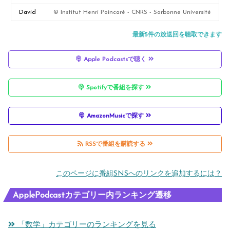
géométrie
d’invariants
histoire de…
mathématiq
David
© Institut Henri Poincaré - CNRS - Sorbonne Université
surfaces
ue revient
Louapre
最新5件の放送回を聴取できます
avec la
Apple Podcastsで聴く
saison 2 !
Spotifyで番組を探す
AmazonMusicで探す
RSSで番組を購読する
このページに番組SNSへのリンクを追加するには？
ApplePodcastカテゴリー内ランキング遷移
「数学」カテゴリーのランキングを見る