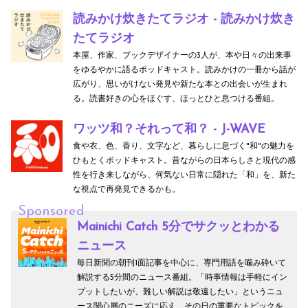
読みかけ炊きたてラジオ - 読みかけ炊き
たてラジオ
本屋、作家、ブックデザイナーの3人が、本や日々の出来事
をゆるやかに語るポッドキャスト。読みかけの一冊から話が
広がり、思いがけない発見や新たな本との出会いが生まれ
る。読書好きの心をほぐす、ほっとひと息つける番組。
ワッツ和？それって和？ - J-WAVE
食や衣、色、香り、文字など、暮らしに息づく"和"の魅力を
ひもとくポッドキャスト。昔ながらの日本らしさと現代の感
性を行き来しながら、何気ない日常に隠れた「和」を、新た
な視点で再発見できるかも。
Sponsored
Mainichi Catch 5分でサクッとわかる
ニュース
毎日新聞の朝刊1面記事を中心に、専門用語を噛み砕いて
解説する5分間のニュース番組。「時事情報は手軽にイン
プットしたいが、難しい解説は敬遠したい」というニュ
ース関心層のニーズに応え、その日の重要なトピックを