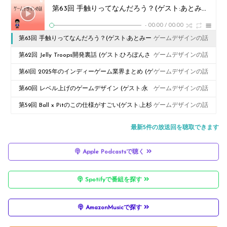
第63回 手触りってなんだろう？(ゲスト:あとみーさん)
-
00:00
/
00:00
第63回 手触りってなんだろう？(ゲスト:あとみー
ゲームデザインの話
さん)
第62回 Jelly Troops開発裏話 (ゲスト:ひろぽんさ
ゲームデザインの話
ん)
第61回 2025年のインディーゲーム業界まとめ (ゲ
ゲームデザインの話
スト:ひろぽんさん)
第60回 レベル上げのゲームデザイン (ゲスト:永
ゲームデザインの話
尾さん)
第59回 Ball x Pitのこの仕様がすごい(ゲスト:上杉
ゲームデザインの話
真人さん)
最新5件の放送回を聴取できます
Apple Podcastsで聴く
Spotifyで番組を探す
AmazonMusicで探す