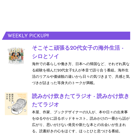
WEEKLY PICKUP!!
そこそこ頑張る20代女子の海外生活 -
シロとソイ
海外での暮らしや働き方、日本への帰国など、それぞれ異な
る経験を積んだ20代女子2人が本音で語り合う番組。海外生
活のリアルや価値観の違いから日々の気づきまで、共感と気
づきが詰まった等身大のトークが満載。
読みかけ炊きたてラジオ - 読みかけ炊き
たてラジオ
本屋、作家、ブックデザイナーの3人が、本や日々の出来事
をゆるやかに語るポッドキャスト。読みかけの一冊から話が
広がり、思いがけない発見や新たな本との出会いが生まれ
る。読書好きの心をほぐす、ほっとひと息つける番組。