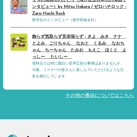
１％の情熱ものがたり（海外在住日本人の情熱イ
ンタビュー）by Mitsu Itakura / ゼロハチロック -
Zero-Hachi Rock
留学生のインタビュー（留学斡旋会社）
飾らず気取らず見栄張らず - きよ みき ナナ
とよみ ごりちゃん なおと くるみ なおち
ゃん ちーちゃん たみお もえこ ほくと よ
っしー たいしー
現時点では特に面白い音声広告の事例はありませんが、
今後、リスナーの皆さんに楽しんでいただけるような広
告を検討しています
その他の番組についてはこちら