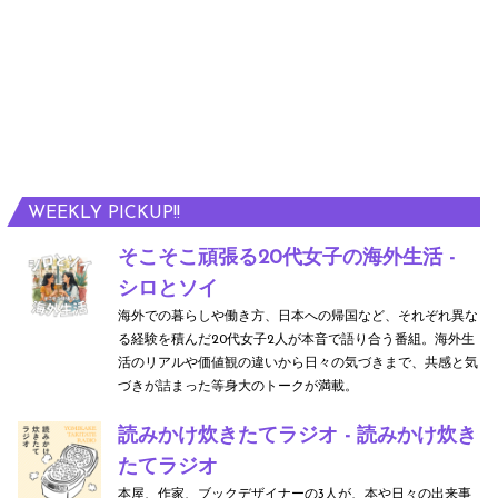
WEEKLY PICKUP!!
そこそこ頑張る20代女子の海外生活 -
シロとソイ
海外での暮らしや働き方、日本への帰国など、それぞれ異な
る経験を積んだ20代女子2人が本音で語り合う番組。海外生
活のリアルや価値観の違いから日々の気づきまで、共感と気
づきが詰まった等身大のトークが満載。
読みかけ炊きたてラジオ - 読みかけ炊き
たてラジオ
本屋、作家、ブックデザイナーの3人が、本や日々の出来事