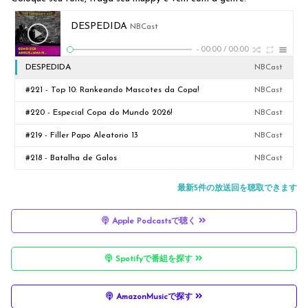
DESPEDIDA
NBCast
-
00:00
/
00:00
DESPEDIDA
NBCast
#221 - Top 10: Rankeando Mascotes da Copa!
NBCast
#220 - Especial Copa do Mundo 2026!
NBCast
#219 - Filler Papo Aleatorio 13
NBCast
#218 - Batalha de Galos
NBCast
最新5件の放送回を聴取できます
Apple Podcastsで聴く
Spotifyで番組を探す
AmazonMusicで探す