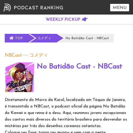
MENU
TOP
コメディ
No Batidão Cast - NBCast
NBCast
コメディ
No Batidão Cast - NBCast
Diretamente do Morro da Karol, localizado em Tóquio de Janeiro,
é transmitido o NBCast, o podcast oficial da página No Batidão
do Kawaii o que reina é o desu. Aqui, reunimos jovens excepcionais
dos cantos mais diversos do território brasileiro para desvendar os
mistérios por trás dos desenhos coreanos satanistas.
Coloque seu fone, traga seu muppy e vem com a gente.