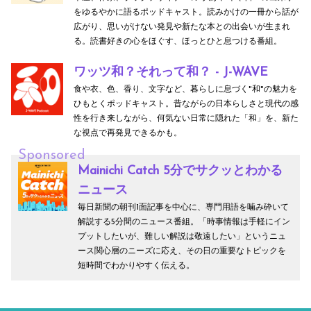
をゆるやかに語るポッドキャスト。読みかけの一冊から話が
広がり、思いがけない発見や新たな本との出会いが生まれ
る。読書好きの心をほぐす、ほっとひと息つける番組。
ワッツ和？それって和？ - J-WAVE
食や衣、色、香り、文字など、暮らしに息づく"和"の魅力を
ひもとくポッドキャスト。昔ながらの日本らしさと現代の感
性を行き来しながら、何気ない日常に隠れた「和」を、新た
な視点で再発見できるかも。
Sponsored
Mainichi Catch 5分でサクッとわかる
ニュース
毎日新聞の朝刊1面記事を中心に、専門用語を噛み砕いて
解説する5分間のニュース番組。「時事情報は手軽にイン
プットしたいが、難しい解説は敬遠したい」というニュ
ース関心層のニーズに応え、その日の重要なトピックを
短時間でわかりやすく伝える。