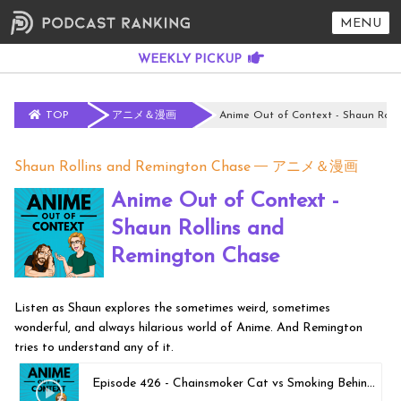
MENU
TOP
アニメ＆漫画
Anime Out of Context - Shaun Roll
Shaun Rollins and Remington Chase
アニメ＆漫画
Anime Out of Context -
Shaun Rollins and
Remington Chase
Listen as Shaun explores the sometimes weird, sometimes
wonderful, and always hilarious world of Anime. And Remington
tries to understand any of it.
Episode 426 - Chainsmoker Cat vs Smoking Behind the Supermarket with You