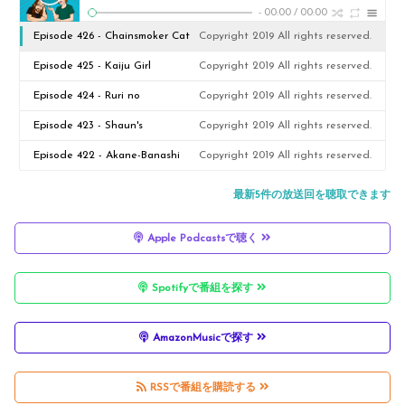
-
00:00
/
00:00
Episode 426 - Chainsmoker Cat
Copyright 2019 All rights reserved.
vs Smoking Behind the
Episode 425 - Kaiju Girl
Copyright 2019 All rights reserved.
Supermarket with You
Caramelise
Episode 424 - Ruri no
Copyright 2019 All rights reserved.
Hōseki/Ruri Rocks
Episode 423 - Shaun's
Copyright 2019 All rights reserved.
Crunchyroll Recommendations
Episode 422 - Akane-Banashi
Copyright 2019 All rights reserved.
Are a Mess
最新5件の放送回を聴取できます
Apple Podcastsで聴く
Spotifyで番組を探す
AmazonMusicで探す
RSSで番組を購読する