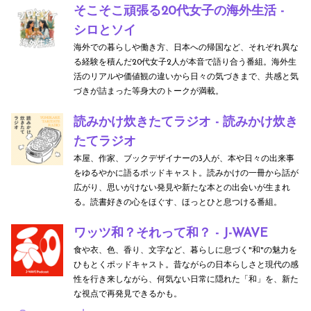
そこそこ頑張る20代女子の海外生活 -
シロとソイ
海外での暮らしや働き方、日本への帰国など、それぞれ異な
る経験を積んだ20代女子2人が本音で語り合う番組。海外生
活のリアルや価値観の違いから日々の気づきまで、共感と気
づきが詰まった等身大のトークが満載。
読みかけ炊きたてラジオ - 読みかけ炊き
たてラジオ
本屋、作家、ブックデザイナーの3人が、本や日々の出来事
をゆるやかに語るポッドキャスト。読みかけの一冊から話が
広がり、思いがけない発見や新たな本との出会いが生まれ
る。読書好きの心をほぐす、ほっとひと息つける番組。
ワッツ和？それって和？ - J-WAVE
食や衣、色、香り、文字など、暮らしに息づく"和"の魅力を
ひもとくポッドキャスト。昔ながらの日本らしさと現代の感
性を行き来しながら、何気ない日常に隠れた「和」を、新た
な視点で再発見できるかも。