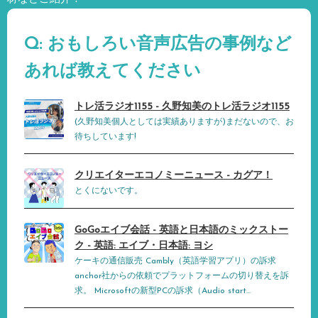
Q: おもしろい音声広告の事例など
あれば教えてください
トレ活ラジオ1155 - 久野知美のトレ活ラジオ1155
(久野知美個人としては実績ありますが)まだないので、お
待ちしています!
クリエイターエコノミーニュース - カグア！
とくにないです。
GoGoエイブ会話 - 英語と日本語のミックストー
ク - 英語: エイブ・日本語: ヨシ
ケーキの通信販売 Cambly（英語学習アプリ）の訴求
anchor社からの依頼でプラットフォームの切り替えを訴
求。 Microsoftの新型PCの訴求（Audio start...