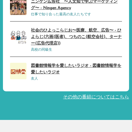
ニンゲン広告社 〜人文知で学ぶマーケティン
グ〜 - Ningen Agency
仕事で知り合った最高の友人たちです
社会のひよっこらじお〜医療、航空、広告〜 - ひ
よらじ(六画(医者)、つちのこ(航空会社)、ターナ
ー(広告代理店))
高校の同級生
図書館情報学を愛したいラジオ - 図書館情報学を
愛したいラジオ
友人
その他の番組についてはこちら