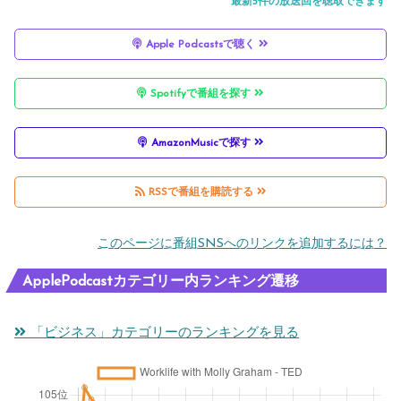
最新5件の放送回を聴取できます
h
su
o
fa
w
at
Apple Podcastsで聴く
re
u
it
t
to
c
sh
h
o
Spotifyで番組を探す
d
a
o
h
fi
o
n
ul
as
n
AmazonMusicで探す
w
te
d
a
d
h
a
gi
pl
y
RSSで番組を購読する
e
c
v
a
o
このページに番組SNSへのリンクを追加するには？
n
h
e
c
ur
y
y
a
e
w
ApplePodcastカテゴリー内ランキング遷移
o
o
w
at
a
u
「ビジネス」カテゴリーのランキングを見る
u
a
w
y
g
a
y
or
w
et
b
y
k
h