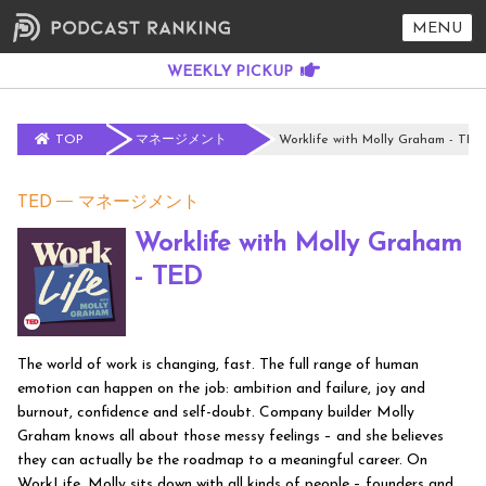
MENU
TOP
マネージメント
Worklife with Molly Graham - TED
TED
マネージメント
Worklife with Molly Graham
- TED
The world of work is changing, fast. The full range of human
emotion can happen on the job: ambition and failure, joy and
burnout, confidence and self-doubt. Company builder Molly
Graham knows all about those messy feelings – and she believes
they can actually be the roadmap to a meaningful career. On
WorkLife, Molly sits down with all kinds of people – founders and