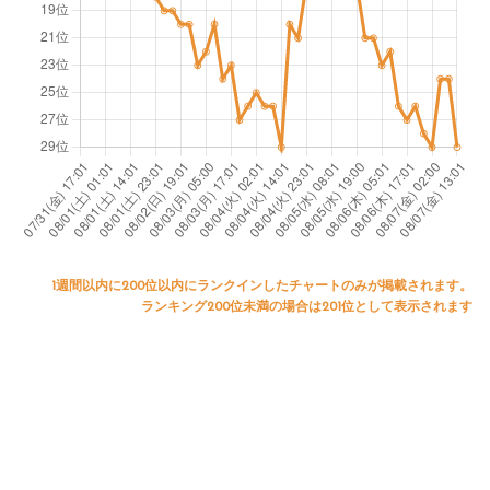
a
wi
y
ul
th
W
T
al
E
k
D
er
C
h
ai
1週間以内に200位以内にランクインしたチャートのみが掲載されます。
r
ランキング200位未満の場合は201位として表示されます
m
a
n
C
hr