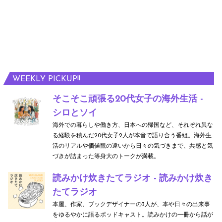
is
A
n
d
er
WEEKLY PICKUP!!
so
そこそこ頑張る20代女子の海外生活 -
n
シロとソイ
海外での暮らしや働き方、日本への帰国など、それぞれ異な
る経験を積んだ20代女子2人が本音で語り合う番組。海外生
活のリアルや価値観の違いから日々の気づきまで、共感と気
づきが詰まった等身大のトークが満載。
読みかけ炊きたてラジオ - 読みかけ炊き
たてラジオ
本屋、作家、ブックデザイナーの3人が、本や日々の出来事
をゆるやかに語るポッドキャスト。読みかけの一冊から話が