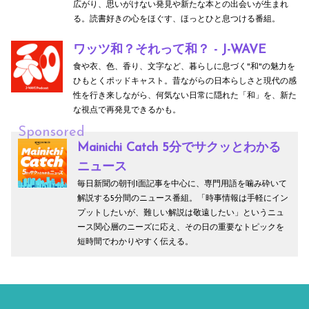
広がり、思いがけない発見や新たな本との出会いが生まれ
る。読書好きの心をほぐす、ほっとひと息つける番組。
ワッツ和？それって和？ - J-WAVE
食や衣、色、香り、文字など、暮らしに息づく"和"の魅力を
ひもとくポッドキャスト。昔ながらの日本らしさと現代の感
性を行き来しながら、何気ない日常に隠れた「和」を、新た
な視点で再発見できるかも。
Sponsored
Mainichi Catch 5分でサクッとわかる
ニュース
毎日新聞の朝刊1面記事を中心に、専門用語を噛み砕いて
解説する5分間のニュース番組。「時事情報は手軽にイン
プットしたいが、難しい解説は敬遠したい」というニュ
ース関心層のニーズに応え、その日の重要なトピックを
短時間でわかりやすく伝える。