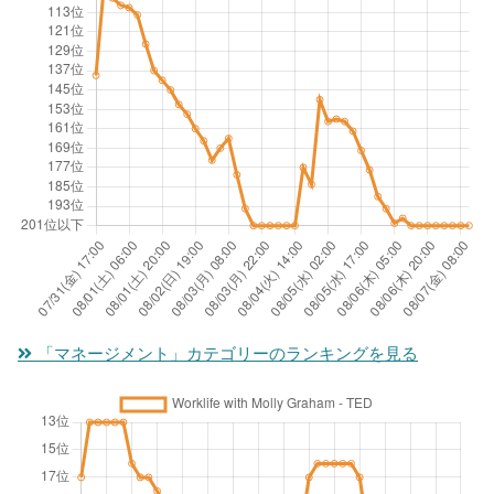
“l
o
o
wi
e
a
ut
ur
th
n
y
le
m
St
y
er
a
os
a
o
e
d
t
cy
u
d”
er
v
Br
f
at
sh
al
o
e
w
ip
u
w
el
or
wi
a
n-
lo
k
th
bl
P
st
「マネージメント」カテゴリーのランキングを見る
D
e
hi
wi
o
as
lp
t
n
se
ot
h
F
ts
If