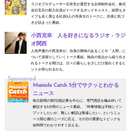
ラジオプロデューサー石井玄が運営する企画制作会社、株式
会社玄石の新入社員がトークするポッドキャスト。経歴もタ
イプも全く異なる社員2人の等身大のトークに、共感と気づ
きが詰まった番組。
小西克幸 人を好きになるラジオ - ラジ
オ関西
人気声優の小西克幸が、自身の興味のあることや「人間」に
ついて深堀りしていくトーク番組。独自の視点から繰り出さ
れるトークを聞けば、日々の暮らしを少しだけ面白くするヒ
ントが得られるかも。
Sponsored
Mainichi Catch 5分でサクッとわかる
ニュース
毎日新聞の朝刊1面記事を中心に、専門用語を噛み砕いて
解説する5分間のニュース番組。「時事情報は手軽にイン
プットしたいが、難しい解説は敬遠したい」というニュ
ース関心層のニーズに応え、その日の重要なトピックを
短時間でわかりやすく伝える。