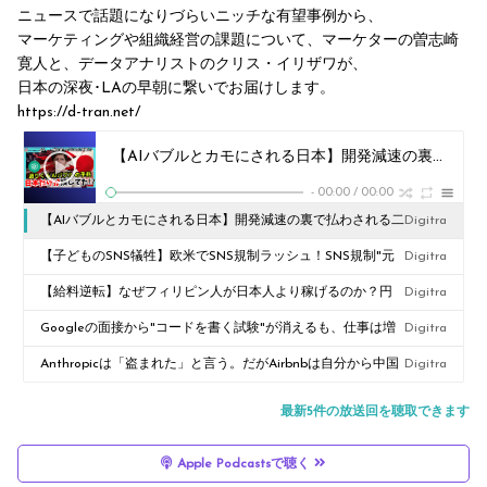
ニュースで話題になりづらいニッチな有望事例から、
マーケティングや組織経営の課題について、マーケターの曽志崎
寛人と、データアナリストのクリス・イリザワが、
日本の深夜･LAの早朝に繋いでお届けします。
https://d-tran.net/
【AIバブルとカモにされる日本】開発減速の裏で払わされる二重のツケ #336
-
00:00
/
00:00
【AIバブルとカモにされる日本】開発減速の裏で払わされる二
Digitra
重のツケ #336
【子どものSNS犠牲】欧米でSNS規制ラッシュ！SNS規制"元
Digitra
祖"の日本は18年放置 #335
【給料逆転】なぜフィリピン人が日本人より稼げるのか？円
Digitra
安と経済成長の恐るべき真実 #334
Googleの面接から"コードを書く試験"が消えるも、仕事は増
Digitra
加｜新人を除いて #333
Anthropicは「盗まれた」と言う。だがAirbnbは自分から中国
Digitra
製AIを選んだ #332
最新5件の放送回を聴取できます
Apple Podcastsで聴く