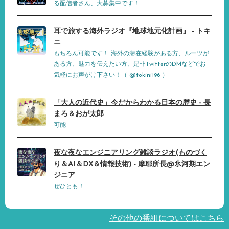
る配信者さん、大募集中です！
耳で旅する海外ラジオ『地球地元化計画』 - トキ
ニ
もちろん可能です！ 海外の滞在経験がある方、ルーツが
ある方、魅力を伝えたい方、是非TwitterのDMなどでお
気軽にお声がけ下さい！（ @tokini196 ）
「大人の近代史」今だからわかる日本の歴史 - 長
まろ＆おが太郎
可能
夜な夜なエンジニアリング雑談ラジオ(ものづく
り＆AI＆DX＆情報技術) - 摩耶所長@氷河期エン
ジニア
ぜひとも！
その他の番組についてはこちら