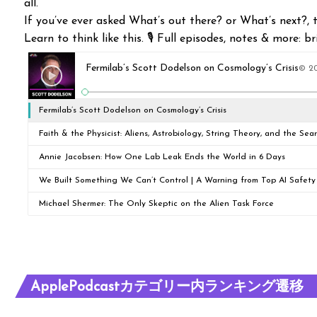
all.
If you’ve ever asked What’s out there? or What’s next?, th
Learn to think like this. 🎙 Full episodes, notes & more: 
Fermilab’s Scott Dodelson on Cosmology’s Crisis
© 20
Fermilab’s Scott Dodelson on Cosmology’s Crisis
Faith & the Physicist: Aliens, Astrobiology, String Theory, and the Sea
Meaning
Annie Jacobsen: How One Lab Leak Ends the World in 6 Days
We Built Something We Can’t Control | A Warning from Top AI Safety
Michael Shermer: The Only Skeptic on the Alien Task Force
ApplePodcastカテゴリー内ランキング遷移