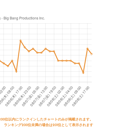
200位以内にランクインしたチャートのみが掲載されます。
ランキング200位未満の場合は201位として表示されます