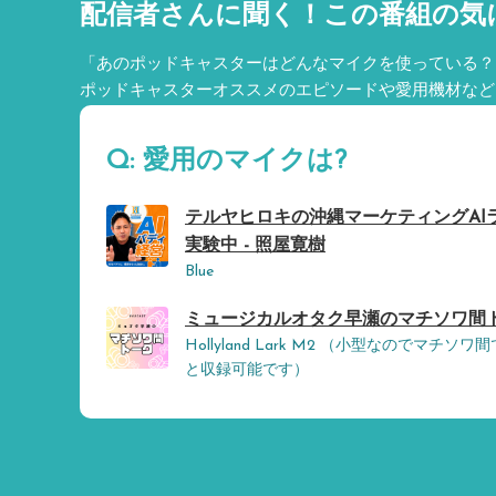
配信者さんに聞く！
この番組の気
「あのポッドキャスターはどんなマイクを使っている？
ポッドキャスターオススメのエピソードや愛用機材など
Q: 愛用のマイクは?
テルヤヒロキの沖縄マーケティングAI
実験中 - 照屋寛樹
Blue
ミュージカルオタク早瀬のマチソワ間ト
Hollyland Lark M2 （小型なのでマ
と収録可能です）