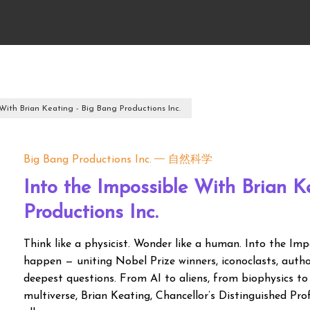
 With Brian Keating - Big Bang Productions Inc.
Big Bang Productions Inc.
自然科学
Into the Impossible With Brian K
Productions Inc.
Think like a physicist. Wonder like a human. Into the Im
happen — uniting Nobel Prize winners, iconoclasts, author
deepest questions. From AI to aliens, from biophysics to
multiverse, Brian Keating, Chancellor’s Distinguished Pro