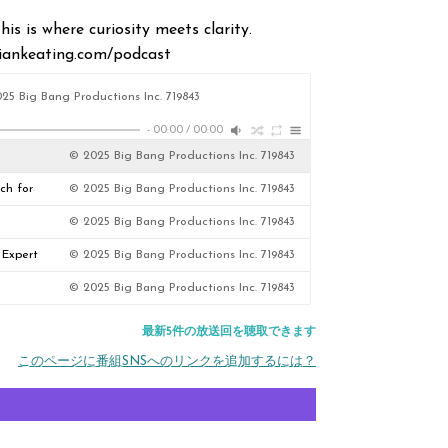
is is where curiosity meets clarity.
briankeating.com/podcast
25 Big Bang Productions Inc. 719843
-
00:00
/
00:00
© 2025 Big Bang Productions Inc. 719843
rch for
© 2025 Big Bang Productions Inc. 719843
© 2025 Big Bang Productions Inc. 719843
 Expert
© 2025 Big Bang Productions Inc. 719843
© 2025 Big Bang Productions Inc. 719843
最新5件の放送回を聴取できます
このページに番組SNSへのリンクを追加するには？