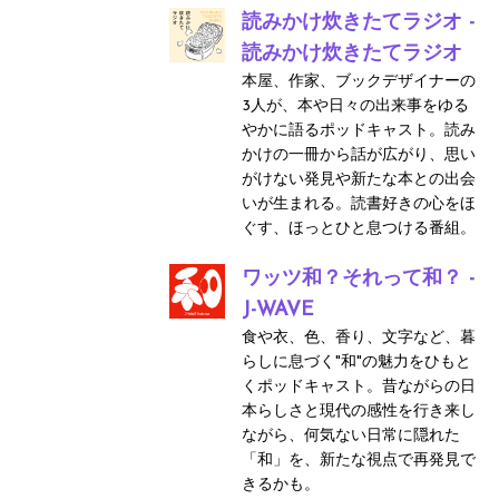
読みかけ炊きたてラジオ -
読みかけ炊きたてラジオ
本屋、作家、ブックデザイナーの
3人が、本や日々の出来事をゆる
やかに語るポッドキャスト。読み
かけの一冊から話が広がり、思い
がけない発見や新たな本との出会
いが生まれる。読書好きの心をほ
ぐす、ほっとひと息つける番組。
ワッツ和？それって和？ -
J-WAVE
食や衣、色、香り、文字など、暮
らしに息づく"和"の魅力をひもと
くポッドキャスト。昔ながらの日
本らしさと現代の感性を行き来し
ながら、何気ない日常に隠れた
「和」を、新たな視点で再発見で
きるかも。