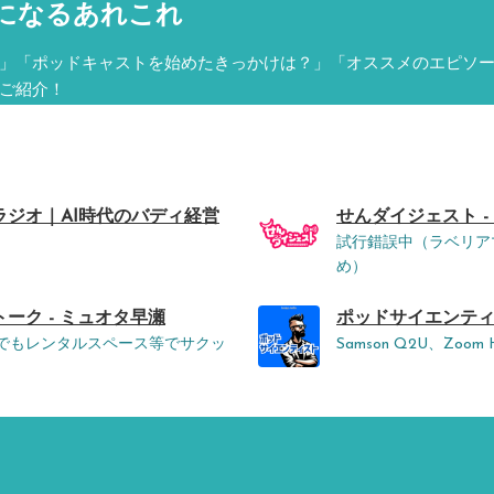
になるあれこれ
」「ポッドキャストを始めたきっかけは？」「オススメのエピソ
ご紹介！
ラジオ｜AI時代のバディ経営
せんダイジェスト -
試行錯誤中（ラベリア
め）
ーク - ミュオタ早瀬
ポッドサイエンティスト
チソワ間でもレンタルスペース等でサクッ
Samson Q2U、Zoom 