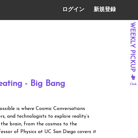
ログイン
新規登録
eating - Big Bang
possible is where Cosmic Conversations
s, and technologists to explore reality’s
 the brain, from the cosmos to the
fessor of Physics at UC San Diego covers it