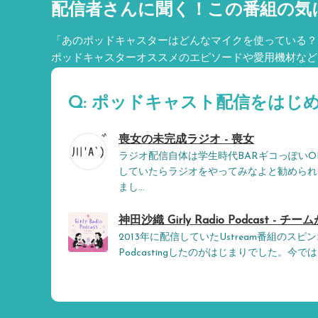
配信者さんに聞く！
この番組の気
「あのポッドキャスターはどんなマイクを使っている？
ポッドキャスターオススメのエピソードや愛用機材など
Q: ポッドキャスト配信をはじ
喪女の未完成ラジオ - 喪女
ラジオ配信自体は学生時代BARギコっぽいO
していたらラジオをやってみなよと勧められ
まし...
神田沙織 Girly Radio Podcast - 
2013年に配信していたUstream番組のス
Podcastingしたのがはじまりでした。今で