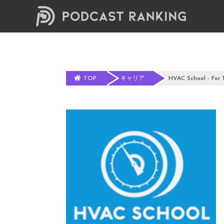
TOP
キャリア
HVAC School - For T