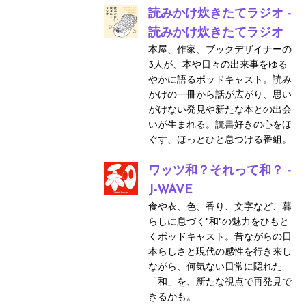
読みかけ炊きたてラジオ -
読みかけ炊きたてラジオ
本屋、作家、ブックデザイナーの
3人が、本や日々の出来事をゆる
やかに語るポッドキャスト。読み
かけの一冊から話が広がり、思い
がけない発見や新たな本との出会
いが生まれる。読書好きの心をほ
ぐす、ほっとひと息つける番組。
ワッツ和？それって和？ -
J-WAVE
食や衣、色、香り、文字など、暮
らしに息づく"和"の魅力をひもと
くポッドキャスト。昔ながらの日
本らしさと現代の感性を行き来し
ながら、何気ない日常に隠れた
「和」を、新たな視点で再発見で
きるかも。