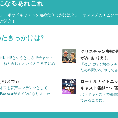
になるあれこれ
」「ポッドキャストを始めたきっかけは？」「オススメのエピソ
ご紹介！
めたきっかけは?
クリスチャン夫婦漫
NLINEというところでチャット
がみ ＆ りえし
「ねとらじ」というところで始め
「会いに行く教会ラヂ
たのを聞いて“やってみ
チームがりれでぃ
ローカルナイトニッ
ピンオフを音声コンテンツとして
キャスト番組〜 - 
はPodcastがメインになりました。
ポッドキャストで都市
てみることに。