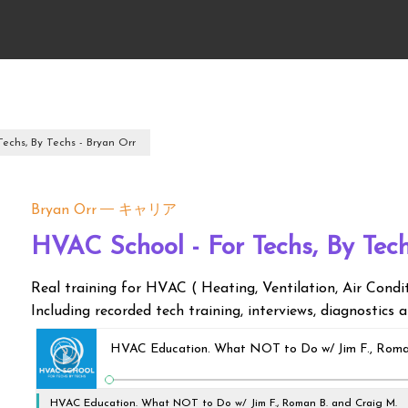
echs, By Techs - Bryan Orr
Bryan Orr
キャリア
HVAC School - For Techs, By Tech
Real training for HVAC ( Heating, Ventilation, Air Condi
Including recorded tech training, interviews, diagnostics
HVAC Education. What NOT to Do w/ Jim F., Roman
HVAC Education. What NOT to Do w/ Jim F., Roman B. and Craig M.