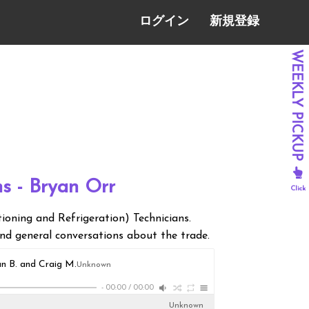
ログイン
新規登録
s - Bryan Orr
tioning and Refrigeration) Technicians.
 and general conversations about the trade.
 B. and Craig M.
Unknown
-
00:00
/
00:00
Unknown