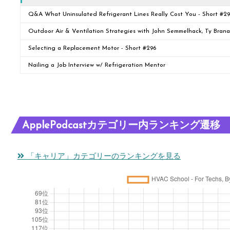
Q&A What Uninsulated Refrigerant Lines Really Cost You - Short #2
Outdoor Air & Ventilation Strategies with John Semmelhack, Ty Bran
Selecting a Replacement Motor - Short #296
Nailing a Job Interview w/ Refrigeration Mentor
ApplePodcastカテゴリー内ランキング遷移
「キャリア」カテゴリーのランキングを見る