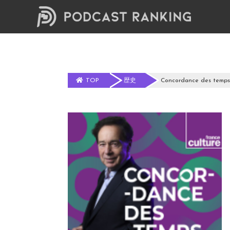
TOP
歴史
Concordance des temps 