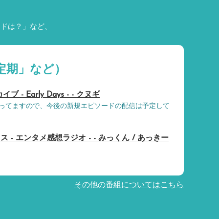
ードは？」など、
定期」など）
- Early Days - - クヌギ
ってますので、今後の新規エピソードの配信は予定して
- エンタメ感想ラジオ - - みっくん / あっきー
その他の番組についてはこちら