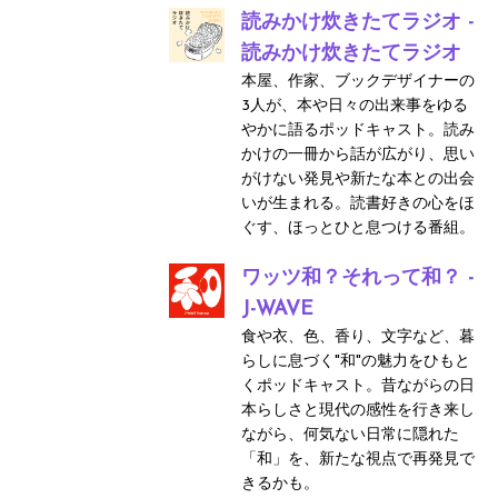
読みかけ炊きたてラジオ -
読みかけ炊きたてラジオ
本屋、作家、ブックデザイナーの
3人が、本や日々の出来事をゆる
やかに語るポッドキャスト。読み
かけの一冊から話が広がり、思い
がけない発見や新たな本との出会
いが生まれる。読書好きの心をほ
ぐす、ほっとひと息つける番組。
ワッツ和？それって和？ -
J-WAVE
食や衣、色、香り、文字など、暮
らしに息づく"和"の魅力をひもと
くポッドキャスト。昔ながらの日
本らしさと現代の感性を行き来し
ながら、何気ない日常に隠れた
「和」を、新たな視点で再発見で
きるかも。