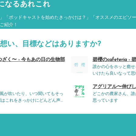
になるあれこれ
」「ポッドキャストを始めたきっかけは？」「オススメのエピソ
ご紹介！
る想い、目標などはありますか?
ざく〜 - 今もあの日の生物部
碧櫻のcafeteria - 
誰かの心をホッと癒せ
いけたら良いなって思
アグリアル〜伸びし
風が吹いたり、いつ聞いてもそっ
どこかの農家さん、誰
はこれをきっかけにどんどん声...
思っています