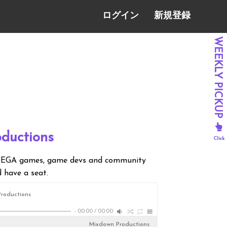
ログイン
新規登録
ductions
n SEGA games, game devs and community
 have a seat.
roductions
-
00:00
/
00:00
Mixdown Productions