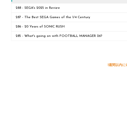
288 - SEGA's 2025 in Review
287 - The Best SEGA Games of the 1/4 Century
286 - 20 Years of SONIC RUSH
285 - What's going on with FOOTBALL MANAGER 26?
1週間以内に