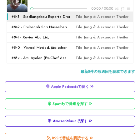
-
00:00
/
00:00
#843 - Siedlungsbau-Experte Dror
Tilo Jung & Alexander Theiler
Etkes über die israelische
#842 - Philosoph Sari Nusseibeh
Tilo Jung & Alexander Theiler
Gesellschaft
über Frieden zwischen Israelis &
#841 - Xavier Abu Eid,
Tilo Jung & Alexander Theiler
Palästinensern
palästinensischer
#840 - Yisrael Medad, jüdischer
Tilo Jung & Alexander Theiler
Politikwissenschaftler
Siedler in der illegal besetzten
#839 - Ami Ayalon (Ex-Chef des
Tilo Jung & Alexander Theiler
Westbank
israelischen Inlandsgeheimdienstes
最新5件の放送回を聴取できます
Shin Bet)
Apple Podcastsで聴く
Spotifyで番組を探す
AmazonMusicで探す
RSSで番組を購読する