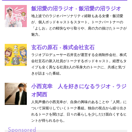
飯沼愛の沼ラジオ - 飯沼愛の沼ラジオ
地上波でのラジオパーソナリティ経験もある女優・飯沼愛
が、個人ポッドキャストをスタート。トークパートナーの
「よしお」との軽快なやり取りや、肩の力の抜けたトークが
魅力。
玄石の原石 - 株式会社玄石
ラジオプロデューサー石井玄が運営する企画制作会社、株式
会社玄石の新入社員がトークするポッドキャスト。経歴もタ
イプも全く異なる社員2人の等身大のトークに、共感と気づ
きが詰まった番組。
小西克幸 人を好きになるラジオ - ラジ
オ関西
人気声優の小西克幸が、自身の興味のあることや「人間」に
ついて深堀りしていくトーク番組。独自の視点から繰り出さ
れるトークを聞けば、日々の暮らしを少しだけ面白くするヒ
ントが得られるかも。
Sponsored