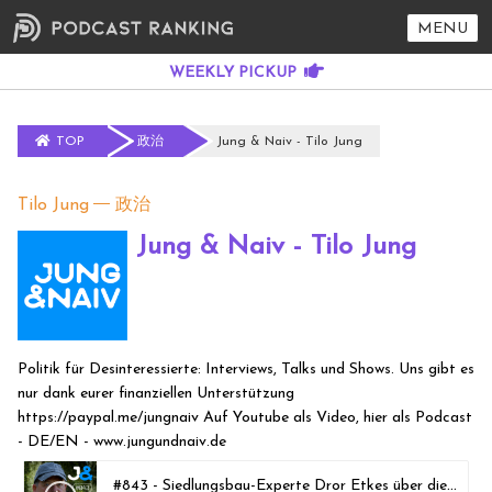
MENU
TOP
政治
Jung & Naiv - Tilo Jung
Tilo Jung
政治
Jung & Naiv - Tilo Jung
Politik für Desinteressierte: Interviews, Talks und Shows. Uns gibt es
nur dank eurer finanziellen Unterstützung
https://paypal.me/jungnaiv Auf Youtube als Video, hier als Podcast
- DE/EN - www.jungundnaiv.de
#843 - Siedlungsbau-Experte Dror Etkes über die israelische Gesellschaft