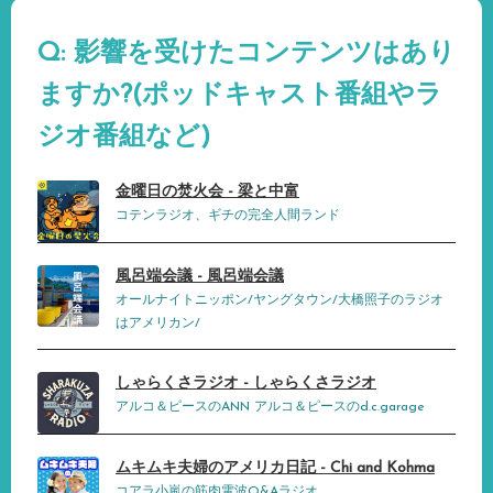
Q: 影響を受けたコンテンツはあり
ますか?(ポッドキャスト番組やラ
ジオ番組など)
金曜日の焚火会 - 梁と中富
コテンラジオ、ギチの完全人間ランド
風呂端会議 - 風呂端会議
オールナイトニッポン/ヤングタウン/大橋照子のラジオ
はアメリカン/
しゃらくさラジオ - しゃらくさラジオ
アルコ＆ピースのANN アルコ＆ピースのd.c.garage
ムキムキ夫婦のアメリカ日記 - Chi and Kohma
コアラ小嵐の筋肉電波Q&Aラジオ