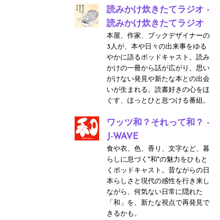
読みかけ炊きたてラジオ -
読みかけ炊きたてラジオ
本屋、作家、ブックデザイナーの
3人が、本や日々の出来事をゆる
やかに語るポッドキャスト。読み
かけの一冊から話が広がり、思い
がけない発見や新たな本との出会
いが生まれる。読書好きの心をほ
ぐす、ほっとひと息つける番組。
ワッツ和？それって和？ -
J-WAVE
食や衣、色、香り、文字など、暮
らしに息づく"和"の魅力をひもと
くポッドキャスト。昔ながらの日
本らしさと現代の感性を行き来し
ながら、何気ない日常に隠れた
「和」を、新たな視点で再発見で
きるかも。