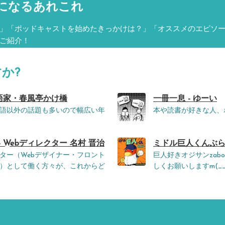
になるあれこれ
」「ポッドキャストを始めたきっかけは？」「オススメのエピソ
ご紹介！
か?
落語家・春風亭かけ橋
一冊一息 - ゆーい
語以外の話題も多いので幅広い年
本や読書が好きな人、
 Webディレクター 名村 晋治
ミドル巨人くんぶらんに
イター（Webデザイナー・フロント
巨人好きオジサンza
）として働く方々が、これからど
しくお願いしますm(__