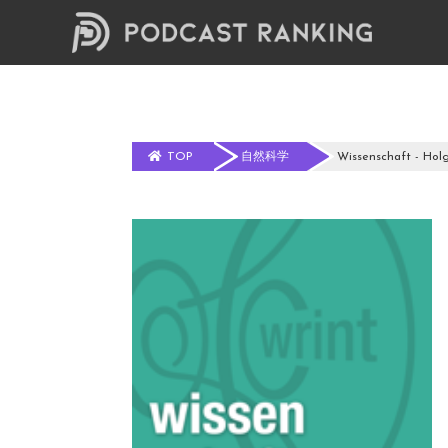
TOP
自然科学
Wissenschaft - Holge