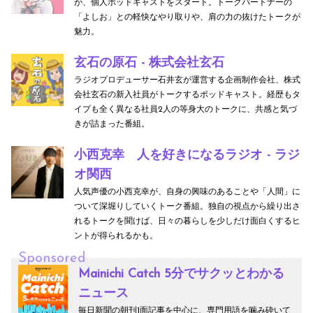
が、個人ポッドキャストをスタート。トークパートナーの
「よしお」との軽快なやり取りや、肩の力の抜けたトークが
魅力。
玄石の原石 - 株式会社玄石
ラジオプロデューサー石井玄が運営する企画制作会社、株式
会社玄石の新入社員がトークするポッドキャスト。経歴もタ
イプも全く異なる社員2人の等身大のトークに、共感と気づ
きが詰まった番組。
小西克幸 人を好きになるラジオ - ラジ
オ関西
人気声優の小西克幸が、自身の興味のあることや「人間」に
ついて深堀りしていくトーク番組。独自の視点から繰り出さ
れるトークを聞けば、日々の暮らしを少しだけ面白くするヒ
ントが得られるかも。
Sponsored
Mainichi Catch 5分でサクッとわかる
ニュース
毎日新聞の朝刊1面記事を中心に、専門用語を噛み砕いて