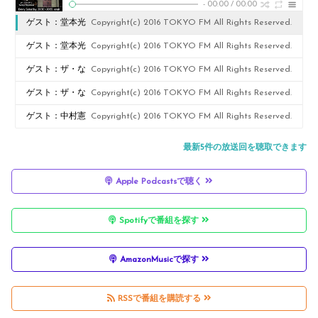
-
00:00
/
00:00
ゲスト：堂本光
Copyright(c) 2016 TOKYO FM All Rights Reserved.
一さん Vixen
ゲスト：堂本光
Copyright(c) 2016 TOKYO FM All Rights Reserved.
presents 東京プ
一さん Vixen
ゲスト：ザ・な
Copyright(c) 2016 TOKYO FM All Rights Reserved.
ラネタリー☆カ
presents 東京プ
つやすみバンド
ゲスト：ザ・な
Copyright(c) 2016 TOKYO FM All Rights Reserved.
フェ PODCAST
ラネタリー☆カ
さん Vixen
つやすみバンド
ゲスト：中村憲
Copyright(c) 2016 TOKYO FM All Rights Reserved.
Vol.26
フェ PODCAST
presents 東京プ
さん Vixen
剛さん Vixen
最新5件の放送回を聴取できます
Vol.25
ラネタリー☆カ
presents 東京プ
presents 東京プ
Apple Podcastsで聴く
フェ PODCAST
ラネタリー☆カ
ラネタリー☆カ
Vol.24
フェ PODCAST
フェ PODCAST
Spotifyで番組を探す
Vol.23
Vol.22
AmazonMusicで探す
RSSで番組を購読する