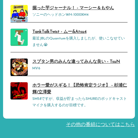
掘った芋ジャーナル！ - マーシー＆もやん
ソニーのヘッドホンWH-1000XM4
TankTalkTwist - ムー&Atsu4
最近JBLのQuantumを購入しましたが、使いこなせてい
ません😭
スプタン男のみんな違ってみんな良い - TsuN
MV6
ホラー愛がスギる！【恐怖肯定ラジオ】 - 杉浦仁
輝/立澤愛
SM58ですが、収益が貯まったらSHUREのポッドキャスト
マイクを購入するのが目標です。
その他の番組についてはこちら