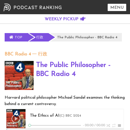
MENU
TOP
行政
The Public Philosopher - BBC Radio 4
BBC Radio 4
行政
The Public Philosopher -
BBC Radio 4
Harvard political philosopher Michael Sandel examines the thinking
behind a current controversy.
The Ethics of AI
(C) BBC 2024
-
00:00
/
00:00