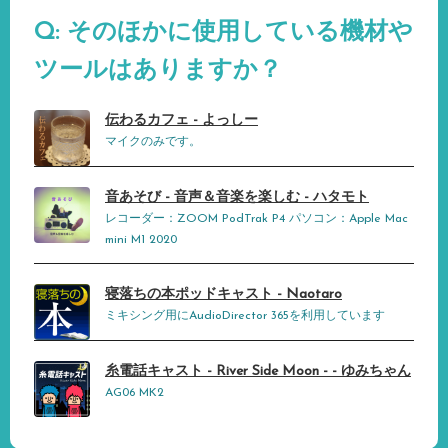
Q: そのほかに使用している機材や
ツールはありますか？
伝わるカフェ - よっしー
マイクのみです。
音あそび - 音声＆音楽を楽しむ - ハタモト
レコーダー：ZOOM PodTrak P4 パソコン：Apple Mac
mini M1 2020
寝落ちの本ポッドキャスト - Naotaro
ミキシング用にAudioDirector 365を利用しています
糸電話キャスト - River Side Moon - - ゆみちゃん
AG06 MK2