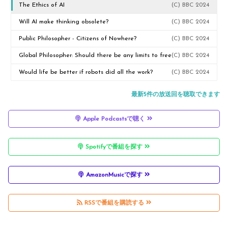
The Ethics of AI
(C) BBC 2024
Will AI make thinking obsolete?
(C) BBC 2024
Public Philosopher - Citizens of Nowhere?
(C) BBC 2024
Global Philosopher: Should there be any limits to free
(C) BBC 2024
speech?
Would life be better if robots did all the work?
(C) BBC 2024
最新5件の放送回を聴取できます
Apple Podcastsで聴く
Spotifyで番組を探す
AmazonMusicで探す
RSSで番組を購読する