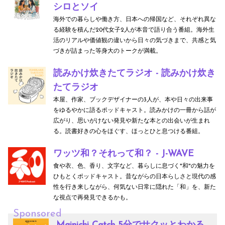
シロとソイ
海外での暮らしや働き方、日本への帰国など、それぞれ異な
る経験を積んだ20代女子2人が本音で語り合う番組。海外生
活のリアルや価値観の違いから日々の気づきまで、共感と気
づきが詰まった等身大のトークが満載。
読みかけ炊きたてラジオ - 読みかけ炊き
たてラジオ
本屋、作家、ブックデザイナーの3人が、本や日々の出来事
をゆるやかに語るポッドキャスト。読みかけの一冊から話が
広がり、思いがけない発見や新たな本との出会いが生まれ
る。読書好きの心をほぐす、ほっとひと息つける番組。
ワッツ和？それって和？ - J-WAVE
食や衣、色、香り、文字など、暮らしに息づく"和"の魅力を
ひもとくポッドキャスト。昔ながらの日本らしさと現代の感
性を行き来しながら、何気ない日常に隠れた「和」を、新た
な視点で再発見できるかも。
Sponsored