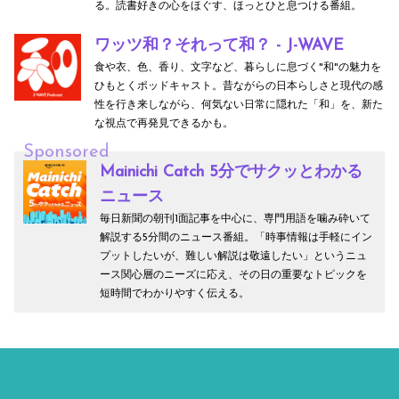
る。読書好きの心をほぐす、ほっとひと息つける番組。
ワッツ和？それって和？ - J-WAVE
食や衣、色、香り、文字など、暮らしに息づく"和"の魅力を
ひもとくポッドキャスト。昔ながらの日本らしさと現代の感
性を行き来しながら、何気ない日常に隠れた「和」を、新た
な視点で再発見できるかも。
Sponsored
Mainichi Catch 5分でサクッとわかる
ニュース
毎日新聞の朝刊1面記事を中心に、専門用語を噛み砕いて
解説する5分間のニュース番組。「時事情報は手軽にイン
プットしたいが、難しい解説は敬遠したい」というニュ
ース関心層のニーズに応え、その日の重要なトピックを
短時間でわかりやすく伝える。