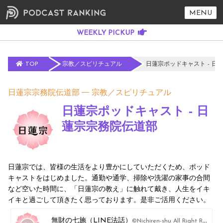
MENU
TOP
宗教／スピリチュアル
日蓮宗ポッドキャスト - 日
日蓮宗宗務院伝道部
宗教／スピリチュアル
日蓮宗ポッドキャスト - 日
蓮宗宗務院伝道部
日蓮宗では、皆様の生活をより豊かにしていただくため、ポッド
キャストをはじめました。通勤や通学、掃除や洗濯の家事の合間
など空いた時間に、「日蓮宗の教え」に触れて戴き、人生をイキ
イキと過ごして頂きたく思っております。是非ご活用ください。
無財の七施（LINE法話）
©Nichiren-shu All Right Reserved