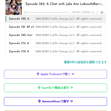
Episode 382: A Chat with Julie Ann Lebouthillier
1999-2020 Crafts Group, LLC. All rights reserved.
-
00:00
/
00:00
Episode 382: A
1999-2020 Crafts Group, LLC. All rights reserved.
Chat with Julie
Episode 381: All of
1999-2020 Crafts Group, LLC. All rights reserved.
Ann Lebouthillier
Your Sock
Episode 380: Get
1999-2020 Crafts Group, LLC. All rights reserved.
Questions
to Know Designer
Episode 379: A
1999-2020 Crafts Group, LLC. All rights reserved.
Joy Friedman
Sweater-care
Episode 378: A
1999-2020 Crafts Group, LLC. All rights reserved.
Discussion
Chat with Bridget
最新5件の放送回を聴取できます
Pupillo
Apple Podcastsで聴く
Spotifyで番組を探す
AmazonMusicで探す