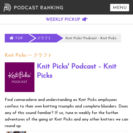
MENU
TOP
クラフト
Knit Picks' Podcast - Knit Picks
Knit Picks
クラフト
Knit Picks' Podcast - Knit
Picks
Find camaraderie and understanding as Knit Picks employees
confess to their own knitting triumphs and complete blunders. Does
any of this sound familiar? If so, tune in weekly for the further
adventures of the gang at Knit Picks and any other knitters we can
round up.