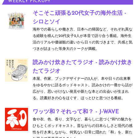
WEEKLY PICKUP!!
そこそこ頑張る20代女子の海外生活 -
シロとソイ
海外での暮らしや働き方、日本への帰国など、それぞれ異な
る経験を積んだ20代女子2人が本音で語り合う番組。海外生
活のリアルや価値観の違いから日々の気づきまで、共感と気
づきが詰まった等身大のトークが満載。
読みかけ炊きたてラジオ - 読みかけ炊き
たてラジオ
本屋、作家、ブックデザイナーの3人が、本や日々の出来事
をゆるやかに語るポッドキャスト。読みかけの一冊から話が
広がり、思いがけない発見や新たな本との出会いが生まれ
る。読書好きの心をほぐす、ほっとひと息つける番組。
ワッツ和？それって和？ - J-WAVE
食や衣、色、香り、文字など、暮らしに息づく"和"の魅力を
ひもとくポッドキャスト。昔ながらの日本らしさと現代の感
性を行き来しながら、何気ない日常に隠れた「和」を、新た