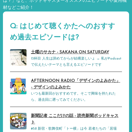
は？」など、
ポッドキャスターオススメのエピソードや愛用機
材などご紹介！
Q: はじめて聴くかたへのおすす
め過去エピソードは?
土曜のサカナ - SAKANA ON SATURDAY
13杯目 人生は諦めてからが結構楽しいょ → 私がPodcast
で伝えたいテーマとも言えるエピソードです
AFTERNOON RADIO「デザインのよみかた」
- デザインのよみかた
いつも最新回がおすすめです。そこで興味を持たれた
ら、過去回に遡ってみてください。
新聞記者 ここだけの話 - 読売新聞ポッドキャス
ト
#58 新宿・歌舞伎町「トー横」は今 若者たちの「居場