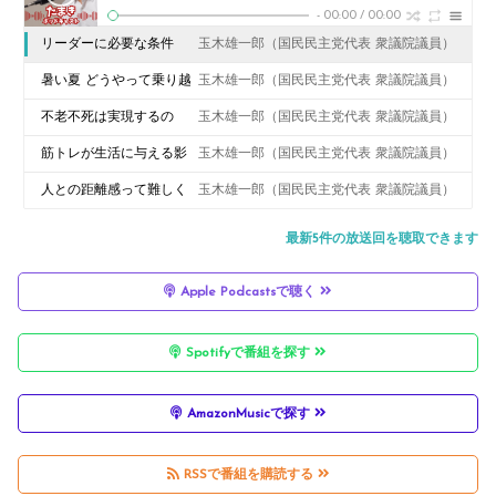
-
00:00
/
00:00
リーダーに必要な条件
玉木雄一郎（国民民主党代表 衆議院議員）
は？／人生最大の決断 #10
暑い夏 どうやって乗り越
玉木雄一郎（国民民主党代表 衆議院議員）
える？｜たまきポッドキ
不老不死は実現するの
玉木雄一郎（国民民主党代表 衆議院議員）
ャスト#9
か？ #8
筋トレが生活に与える影
玉木雄一郎（国民民主党代表 衆議院議員）
響は？ #７
人との距離感って難しく
玉木雄一郎（国民民主党代表 衆議院議員）
ないですか？ #6
最新5件の放送回を聴取できます
Apple Podcastsで聴く
Spotifyで番組を探す
AmazonMusicで探す
RSSで番組を購読する