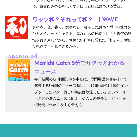
広がり、思いがけない発見や新たな本との出会いが生まれ
る。読書好きの心をほぐす、ほっとひと息つける番組。
ワッツ和？それって和？ - J-WAVE
食や衣、色、香り、文字など、暮らしに息づく"和"の魅力を
ひもとくポッドキャスト。昔ながらの日本らしさと現代の感
性を行き来しながら、何気ない日常に隠れた「和」を、新た
な視点で再発見できるかも。
Sponsored
Mainichi Catch 5分でサクッとわかる
ニュース
毎日新聞の朝刊1面記事を中心に、専門用語を噛み砕いて
解説する5分間のニュース番組。「時事情報は手軽にイン
プットしたいが、難しい解説は敬遠したい」というニュ
ース関心層のニーズに応え、その日の重要なトピックを
短時間でわかりやすく伝える。