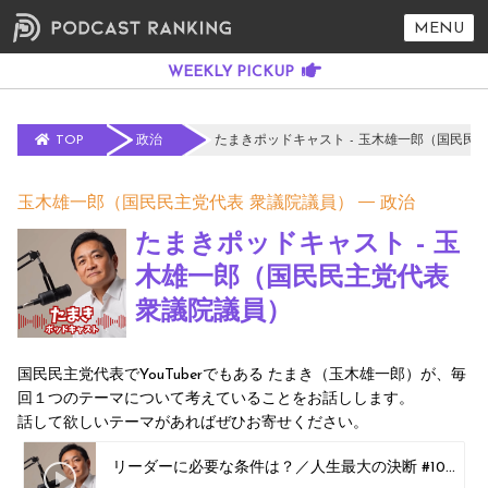
MENU
TOP
政治
たまきポッドキャスト - 玉木雄一郎（国民民
玉木雄一郎（国民民主党代表 衆議院議員）
政治
たまきポッドキャスト - 玉
木雄一郎（国民民主党代表
衆議院議員）
国民民主党代表でYouTuberでもある たまき（玉木雄一郎）が、毎
回１つのテーマについて考えていることをお話しします。
話して欲しいテーマがあればぜひお寄せください。
リーダーに必要な条件は？／人生最大の決断 #10
玉木雄