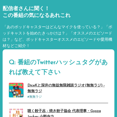
配信者さんに聞く！
この番組の気になるあれこれ
「あのポッドキャスターはどんなマイクを使っている？」「ポ
ッドキャストを始めたきっかけは？」「オススメのエピソード
は？」など、
ポッドキャスターオススメのエピソードや愛用機
材などご紹介！
Q: 番組のTwitterハッシュタグがあ
れば教えて下さい
DiceKと深井の無益無限雑談ラジオ(無無ラジ) -
無無ラジ
#無無ラジ
聴く餃子🥟 - 焼き餃子協会 代表理事・Gyoza
Jockey 小野寺力