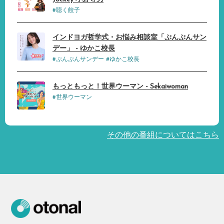
#聴く餃子
インドヨガ哲学式・お悩み相談室「ぷんぷんサン
デー」 - ゆかこ校長
#ぷんぷんサンデー #ゆかこ校長
もっともっと！世界ウーマン - Sekaiwoman
#世界ウーマン
その他の番組についてはこちら