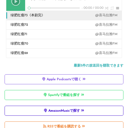
-
00:00
/
00:00
绿肥红瘦73《本剧完》
@喜马拉雅FM
绿肥红瘦72
@喜马拉雅FM
绿肥红瘦71
@喜马拉雅FM
绿肥红瘦70
@喜马拉雅FM
绿肥红瘦69
@喜马拉雅FM
最新5件の放送回を聴取できます
Apple Podcastsで聴く
Spotifyで番組を探す
AmazonMusicで探す
RSSで番組を購読する