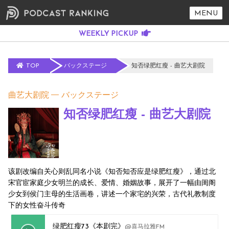
MENU
TOP
バックステージ
知否绿肥红瘦 - 曲艺大剧院
曲艺大剧院
バックステージ
知否绿肥红瘦 - 曲艺大剧院
该剧改编自关心则乱同名小说《知否知否应是绿肥红瘦》，通过北
宋官宦家庭少女明兰的成长、爱情、婚姻故事，展开了一幅由闺阁
少女到侯门主母的生活画卷，讲述一个家宅的兴荣，古代礼教制度
下的女性奋斗传奇
绿肥红瘦73《本剧完》
@喜马拉雅FM