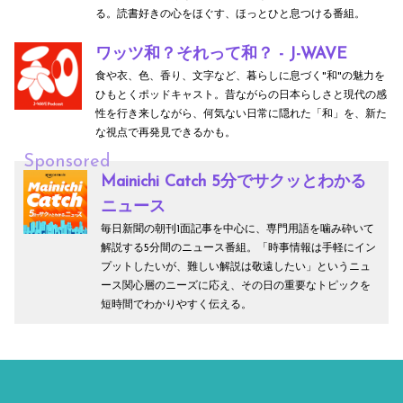
る。読書好きの心をほぐす、ほっとひと息つける番組。
ワッツ和？それって和？ - J-WAVE
食や衣、色、香り、文字など、暮らしに息づく"和"の魅力を
ひもとくポッドキャスト。昔ながらの日本らしさと現代の感
性を行き来しながら、何気ない日常に隠れた「和」を、新た
な視点で再発見できるかも。
Sponsored
Mainichi Catch 5分でサクッとわかる
ニュース
毎日新聞の朝刊1面記事を中心に、専門用語を噛み砕いて
解説する5分間のニュース番組。「時事情報は手軽にイン
プットしたいが、難しい解説は敬遠したい」というニュ
ース関心層のニーズに応え、その日の重要なトピックを
短時間でわかりやすく伝える。