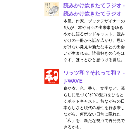
読みかけ炊きたてラジオ -
読みかけ炊きたてラジオ
本屋、作家、ブックデザイナーの
3人が、本や日々の出来事をゆる
やかに語るポッドキャスト。読み
かけの一冊から話が広がり、思い
がけない発見や新たな本との出会
いが生まれる。読書好きの心をほ
ぐす、ほっとひと息つける番組。
ワッツ和？それって和？ -
J-WAVE
食や衣、色、香り、文字など、暮
らしに息づく"和"の魅力をひもと
くポッドキャスト。昔ながらの日
本らしさと現代の感性を行き来し
ながら、何気ない日常に隠れた
「和」を、新たな視点で再発見で
きるかも。