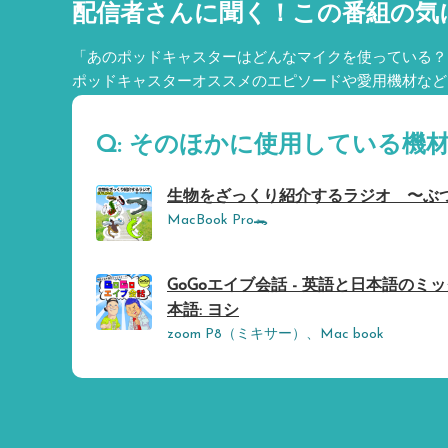
配信者さんに聞く！
この番組の気
「あのポッドキャスターはどんなマイクを使っている？
ポッドキャスターオススメのエピソードや愛用機材など
Q: そのほかに使用している機
生物をざっくり紹介するラジオ 〜ぶつ
MacBook Pro🐊
GoGoエイブ会話 - 英語と日本語のミッ
本語: ヨシ
zoom P8（ミキサー）、Mac book