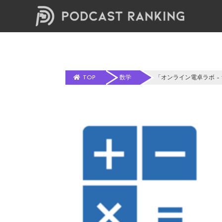
TOP
数学
「オンライン電卓ラボ – 無