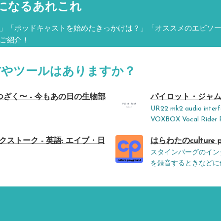
になるあれこれ
」「ポッドキャストを始めたきっかけは？」「オススメのエピソ
ご紹介！
材やツールはありますか？
ざく〜 - 今もあの日の生物部
パイロット・ジャム！ - 
UR22 mk2 audio interf
VOXBOX Vocal Rider 
クストーク - 英語: エイブ・日
はらわたのculture p
スタインバーグのイン
を録音するときなどに