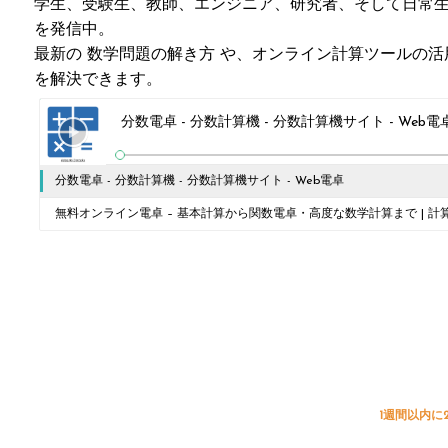
学生、受験生、教師、エンジニア、研究者、そして日常
を発信中。
最新の 数学問題の解き方 や、オンライン計算ツールの活
を解決できます。
分数電卓 - 分数計算機 - 分数計算機サイト - Web電
分数電卓 - 分数計算機 - 分数計算機サイト - Web電卓
無料オンライン電卓 – 基本計算から関数電卓・高度な数学計算まで | 計算機
1週間以内に