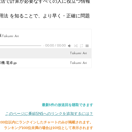
生活で計算が必要なすべての人に役立つ情報
用法 を知ることで、より早く・正確に問題
卓
Takumi Ari
-
00:00
/
00:00
Takumi Ari
-電卓.jp
Takumi Ari
最新5件の放送回を聴取できます
このページに番組SNSへのリンクを追加するには？
200位以内にランクインしたチャートのみが掲載されます。
ランキング200位未満の場合は201位として表示されます