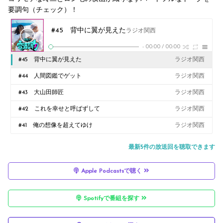
要調句（チェック）！
#45 背中に翼が見えた
ラジオ関西
-
00:00
/
00:00
#45 背中に翼が見えた
ラジオ関西
#44 人間図鑑でゲット
ラジオ関西
#43 大山田師匠
ラジオ関西
#42 これを幸せと呼ばずして
ラジオ関西
#41 俺の想像を超えてゆけ
ラジオ関西
最新5件の放送回を聴取できます
Apple Podcastsで聴く
Spotifyで番組を探す