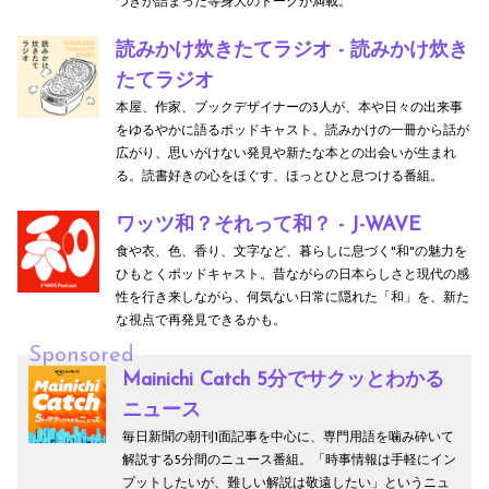
づきが詰まった等身大のトークが満載。
読みかけ炊きたてラジオ - 読みかけ炊き
たてラジオ
本屋、作家、ブックデザイナーの3人が、本や日々の出来事
をゆるやかに語るポッドキャスト。読みかけの一冊から話が
広がり、思いがけない発見や新たな本との出会いが生まれ
る。読書好きの心をほぐす、ほっとひと息つける番組。
ワッツ和？それって和？ - J-WAVE
食や衣、色、香り、文字など、暮らしに息づく"和"の魅力を
ひもとくポッドキャスト。昔ながらの日本らしさと現代の感
性を行き来しながら、何気ない日常に隠れた「和」を、新た
な視点で再発見できるかも。
Sponsored
Mainichi Catch 5分でサクッとわかる
ニュース
毎日新聞の朝刊1面記事を中心に、専門用語を噛み砕いて
解説する5分間のニュース番組。「時事情報は手軽にイン
プットしたいが、難しい解説は敬遠したい」というニュ