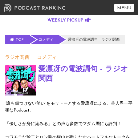
MENU
TOP
コメディ
愛凛冴の電波調句 - ラジオ関西
ラジオ関西
コメディ
愛凛冴の電波調句 - ラジオ
関西
”誰も傷つけない笑い”をモットーとする愛凛冴による、芸人界一平
和なPodcast。
「優しさが身に沁みる」との声も多数でマダム層にも評判！
コワモテな玲二とロン毛の横山が織りなすハートフルなトークを