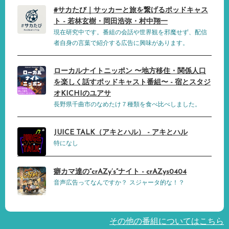
#サカたび｜サッカーと旅を繋げるポッドキャス
ト - 若林玄樹・岡田浩弥・村中翔一
現在研究中です。番組の会話や世界観を邪魔せず、配信
者自身の言葉で紹介する広告に興味があります。
ローカルナイトニッポン 〜地方移住・関係人口
を楽しく話すポッドキャスト番組〜 - 宿とスタジ
オKICHIのユアサ
長野県千曲市のなめたけ７種類を食べ比べしました。
JUICE TALK（アキとハル） - アキとハル
特になし
癖カマ達の“crAZy’s”ナイト - crAZys0404
音声広告ってなんですか？ スジャータ的な！？
その他の番組についてはこちら