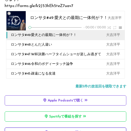
https://forms.gle/k2J53hEh5teZ7uav7
ロンサタ#49:愛犬との最期に一体何が？！
大吉洋平
-
00:00
/
00:00
ロンサタ#49:愛犬との最期に一体何が？！
大吉洋平
ロンサタ#48:とんだ人違い
大吉洋平
ロンサタ#47:W杯決勝ハーフタイムショーが楽しみ過ぎて
大吉洋平
ロンサタ#46:令和のボディータッチ論争
大吉洋平
ロンサタ#45:疎遠になる友達
大吉洋平
最新5件の放送回を聴取できます
Apple Podcastsで聴く
Spotifyで番組を探す