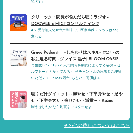
組です。
クリニック・院長が悩んだら聴くラジオ -
DOCWEB × MICTコンサルティング
#12 受付無人化時代の到来で、医療事務スタッフは○○に
変わる
Grace Podcast ｜–しあわせはスキル– ホントの
私に還る時間 - グレイス 温子| BLOOM.OASIS
再生数TOP：Ep333.人間関係を劇的によくする秘訣～セ
ルフトークをかえてみる～ 当チャンネルの思想をご理解
いただく：「Ep339.競合…もとい、同朋はエ...
聴くだけダイエット～脚やせ・下半身やせ・足や
せ・下半身太り・痩せたい・減量～ - Kozue
脚やせしたいなら足裏をマスターせよ
その他の番組についてはこちら