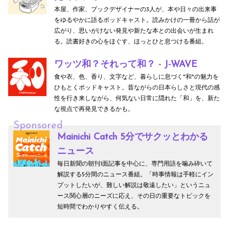
本屋、作家、ブックデザイナーの3人が、本や日々の出来事
をゆるやかに語るポッドキャスト。読みかけの一冊から話が
広がり、思いがけない発見や新たな本との出会いが生まれ
る。読書好きの心をほぐす、ほっとひと息つける番組。
ワッツ和？それって和？ - J-WAVE
食や衣、色、香り、文字など、暮らしに息づく"和"の魅力を
ひもとくポッドキャスト。昔ながらの日本らしさと現代の感
性を行き来しながら、何気ない日常に隠れた「和」を、新た
な視点で再発見できるかも。
Sponsored
Mainichi Catch 5分でサクッとわかる
ニュース
毎日新聞の朝刊1面記事を中心に、専門用語を噛み砕いて
解説する5分間のニュース番組。「時事情報は手軽にイン
プットしたいが、難しい解説は敬遠したい」というニュ
ース関心層のニーズに応え、その日の重要なトピックを
短時間でわかりやすく伝える。