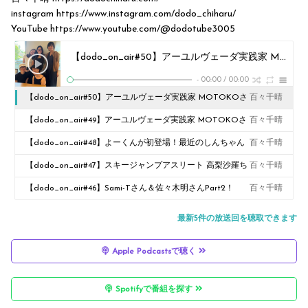
instagram ⁠https://www.instagram.com/dodo_chiharu/⁠
YouTube ⁠⁠⁠⁠⁠⁠⁠⁠⁠⁠⁠⁠⁠⁠⁠⁠⁠⁠⁠⁠⁠⁠⁠⁠⁠⁠⁠⁠⁠⁠⁠⁠⁠⁠⁠⁠⁠⁠⁠⁠⁠⁠⁠⁠⁠⁠⁠⁠⁠⁠⁠⁠⁠⁠⁠https://www.youtube.com/@dodotube3005⁠
【dodo_on_air#50】⁠アーユルヴェーダ実践家 MOTOKOさん・チャクラグラシスト翠さんPart2！
-
00:00
/
00:00
【dodo_on_air#50】⁠アーユルヴェーダ実践家 MOTOKOさ
百々千晴
ん・チャクラグラシスト翠さんPart2！
【dodo_on_air#49】⁠アーユルヴェーダ実践家 MOTOKOさ
百々千晴
ん・チャクラグラシスト翠さんと共にカムバ！
【dodo_on_air#48】よーくんが初登場！最近のしんちゃん
百々千晴
の恋愛事情
【dodo_on_air#47】スキージャンプアスリート 高梨沙羅ち
百々千晴
ゃん登場！
【dodo_on_air#46】Sami-Tさん＆佐々木明さんPart2！
百々千晴
最新5件の放送回を聴取できます
Apple Podcastsで聴く
Spotifyで番組を探す