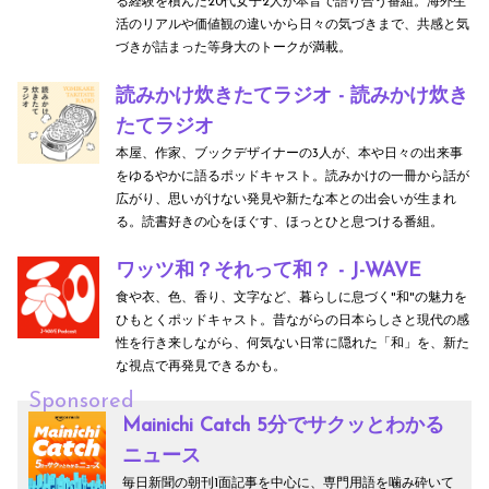
る経験を積んだ20代女子2人が本音で語り合う番組。海外生
活のリアルや価値観の違いから日々の気づきまで、共感と気
づきが詰まった等身大のトークが満載。
読みかけ炊きたてラジオ - 読みかけ炊き
たてラジオ
本屋、作家、ブックデザイナーの3人が、本や日々の出来事
をゆるやかに語るポッドキャスト。読みかけの一冊から話が
広がり、思いがけない発見や新たな本との出会いが生まれ
る。読書好きの心をほぐす、ほっとひと息つける番組。
ワッツ和？それって和？ - J-WAVE
食や衣、色、香り、文字など、暮らしに息づく"和"の魅力を
ひもとくポッドキャスト。昔ながらの日本らしさと現代の感
性を行き来しながら、何気ない日常に隠れた「和」を、新た
な視点で再発見できるかも。
Sponsored
Mainichi Catch 5分でサクッとわかる
ニュース
毎日新聞の朝刊1面記事を中心に、専門用語を噛み砕いて