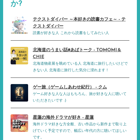
か?
テクストダイバー ～本好きの読書カフェ～ - テ
クストダイバー
読書が好きな人 これから読書をしてみたい人
北海道のうまい話#あばトーク - TOMOMI＆
CHIE
北海道物産展を眺めている人 北海道に旅行したいけどで
きない人 北海道に旅行した気分に浸れます！
ゲー旅（ゲームしあわせ紀行） - クム
ゲーム好きな人な人はもちろん、旅が好きな人に聴いて
いただきたいです :)
星蓮の海外ドラマが好き - 星蓮
海外ドラマ好きな方全般、古い作品から新作まで取り上
げていく予定ですので、幅広い年代の方に聴いてほしい
です。