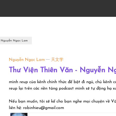
- Nguyễn Ngọc Lam
Nguyễn Ngọc Lam
天文学
Thư Viện Thiên Văn - Nguyễn 
mình reup của kênh chính thức để bật đi ngủ, chủ kênh 
reup lại trên các nền tảng podcast mình sẽ tự động hạ
Nếu bạn muốn, tôi sẽ kể cho bạn nghe mọi chuyện về Vũ
liên hệ: robinhieu@gmail.com