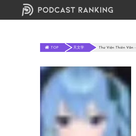
TOP
天文学
Thư Viện Thiên Văn 