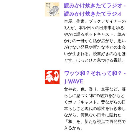
読みかけ炊きたてラジオ -
読みかけ炊きたてラジオ
本屋、作家、ブックデザイナーの
3人が、本や日々の出来事をゆる
やかに語るポッドキャスト。読み
かけの一冊から話が広がり、思い
がけない発見や新たな本との出会
いが生まれる。読書好きの心をほ
ぐす、ほっとひと息つける番組。
ワッツ和？それって和？ -
J-WAVE
食や衣、色、香り、文字など、暮
らしに息づく"和"の魅力をひもと
くポッドキャスト。昔ながらの日
本らしさと現代の感性を行き来し
ながら、何気ない日常に隠れた
「和」を、新たな視点で再発見で
きるかも。