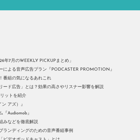
年7月のWEEKLY PICKUPまとめ」
よる音声広告プラン『PODCASTER PROMOTION』
！番組の気になるあれこれ
リード広告」とは？効果の高さやリスナー影響を解説
やメリットを紹介
イン アズ）』
Audiomob』
組みなどを徹底解説
ブランディングのための音声番組事例
「ビデオポッドキャスト」とは