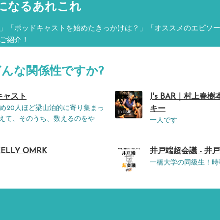
になるあれこれ
」「ポッドキャストを始めたきっかけは？」「オススメのエピソ
ご紹介！
どんな関係性ですか?
キャスト
J's BAR｜村上
め20人ほど梁山泊的に寄り集まっ
キー
数えて、そのうち、数えるのをや
一人です
LLY OMRK
井戸端超会議 - 井
一橋大学の同級生！時