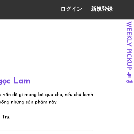
ログイン
新規登録
Ngọc Lam
có vấn đề gì mong bỏ qua cho, nếu chủ kênh
 xuống những sản phẩm này.
 Trụ.