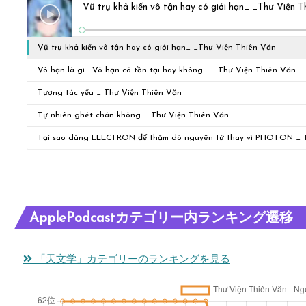
Vũ trụ khả kiến vô tận hay có giới hạn_ _Thư Viện T
Vũ trụ khả kiến vô tận hay có giới hạn_ _Thư Viện Thiên Văn
Vô hạn là gì_ Vô hạn có tồn tại hay không_ _ Thư Viện Thiên Văn
Tương tác yếu _ Thư Viện Thiên Văn
Tự nhiên ghét chân không _ Thư Viện Thiên Văn
Tại sao dùng ELECTRON để thăm dò nguyên tử thay vì PHOTON _ 
ApplePodcastカテゴリー内ランキング遷移
「天文学」カテゴリーのランキングを見る