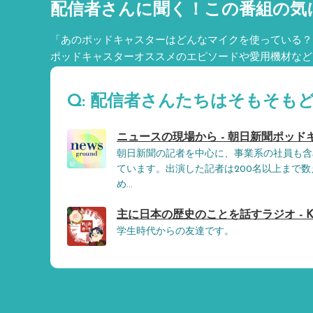
配信者さんに聞く！
この番組の気
「あのポッドキャスターはどんなマイクを使っている？
ポッドキャスターオススメのエピソードや愛用機材など
Q: 配信者さんたちはそもそも
ニュースの現場から - 朝日新聞ポッド
朝日新聞の記者を中心に、事業系の社員も含
ています。出演した記者は200名以上まで
め...
主に日本の歴史のことを話すラジオ - KE
学生時代からの友達です。