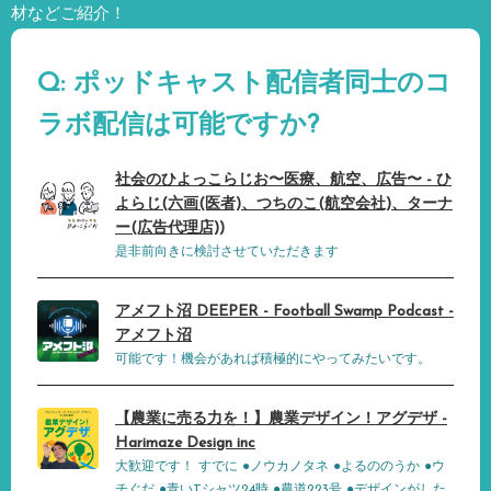
材などご紹介！
Q: ポッドキャスト配信者同士のコ
ラボ配信は可能ですか?
社会のひよっこらじお〜医療、航空、広告〜 - ひ
よらじ(六画(医者)、つちのこ(航空会社)、ターナ
ー(広告代理店))
是非前向きに検討させていただきます
アメフト沼 DEEPER - Football Swamp Podcast -
アメフト沼
可能です！機会があれば積極的にやってみたいです。
【農業に売る力を！】農業デザイン！アグデザ -
Harimaze Design inc
大歓迎です！ すでに ●ノウカノタネ ●よるののうか ●ウ
チぐだ ●青いTシャツ24時 ●農道223号 ●デザインがした