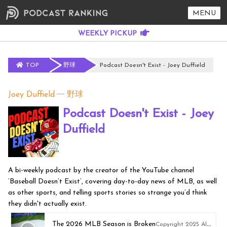
MENU
TOP
野球
Podcast Doesn't Exist - Joey Duffield
Joey Duffield
野球
Podcast Doesn't Exist - Joey
Duffield
A bi-weekly podcast by the creator of the YouTube channel
‘Baseball Doesn’t Exist’, covering day-to-day news of MLB, as well
as other sports, and telling sports stories so strange you’d think
they didn't actually exist.
The 2026 MLB Season is Broken
Copyright 2025 All Rights Reserved