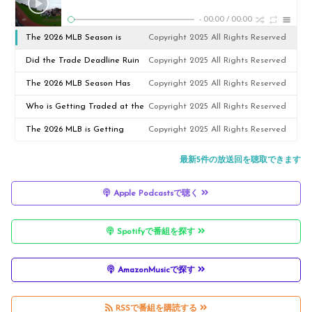
-
00:00
/
00:00
The 2026 MLB Season is
Copyright 2025 All Rights Reserved
Broken
Did the Trade Deadline Ruin
Copyright 2025 All Rights Reserved
Baseball? | Ep. 67
The 2026 MLB Season Has
Copyright 2025 All Rights Reserved
Reached Peak Pettiness
Who is Getting Traded at the
Copyright 2025 All Rights Reserved
MLB Trade Deadline? | Ep. 66
The 2026 MLB is Getting
Copyright 2025 All Rights Reserved
Suspicious
最新5件の放送回を聴取できます
Apple Podcastsで聴く
Spotifyで番組を探す
AmazonMusicで探す
RSSで番組を購読する