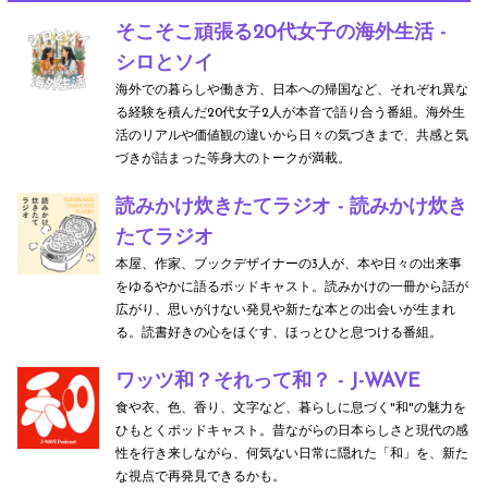
そこそこ頑張る20代女子の海外生活 -
シロとソイ
海外での暮らしや働き方、日本への帰国など、それぞれ異な
る経験を積んだ20代女子2人が本音で語り合う番組。海外生
活のリアルや価値観の違いから日々の気づきまで、共感と気
づきが詰まった等身大のトークが満載。
読みかけ炊きたてラジオ - 読みかけ炊き
たてラジオ
本屋、作家、ブックデザイナーの3人が、本や日々の出来事
をゆるやかに語るポッドキャスト。読みかけの一冊から話が
広がり、思いがけない発見や新たな本との出会いが生まれ
る。読書好きの心をほぐす、ほっとひと息つける番組。
ワッツ和？それって和？ - J-WAVE
食や衣、色、香り、文字など、暮らしに息づく"和"の魅力を
ひもとくポッドキャスト。昔ながらの日本らしさと現代の感
性を行き来しながら、何気ない日常に隠れた「和」を、新た
な視点で再発見できるかも。