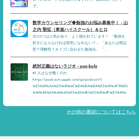
ぞ。
数学カウンセリング◆勉強のお悩み募集中！ - 山
之内 聖拡（東進ハイスクール）＆ヒロ
次の3つは人気があり、よく聴かれています！ 「勉強を
好きにならなければ得意になれない？」 「あなたは暗記
型？理解型？タイプに合わせた勉強法」 「...
絶対正義はないラジオ - pon-kichi
#1 人はなぜ働くのか
https://podcasts.apple.com/jp/podcast/1-
%E3%81%AA%E3%81%9C%E4%BA%BA%E3%81%AF8%E6
%99%82%E9%96%93%E5%83%8D%E3%81%8F%E3%81%...
その他の番組についてはこちら