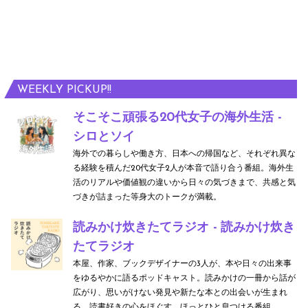
WEEKLY PICKUP!!
そこそこ頑張る20代女子の海外生活 -
シロとソイ
海外での暮らしや働き方、日本への帰国など、それぞれ異な
る経験を積んだ20代女子2人が本音で語り合う番組。海外生
活のリアルや価値観の違いから日々の気づきまで、共感と気
づきが詰まった等身大のトークが満載。
読みかけ炊きたてラジオ - 読みかけ炊き
たてラジオ
本屋、作家、ブックデザイナーの3人が、本や日々の出来事
をゆるやかに語るポッドキャスト。読みかけの一冊から話が
広がり、思いがけない発見や新たな本との出会いが生まれ
る。読書好きの心をほぐす、ほっとひと息つける番組。