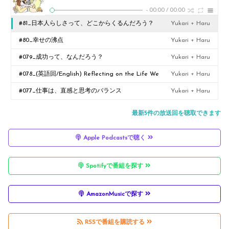
-
00:00
/
00:00
#81_日本人らしさって、どこからくるんだろう？
Yukari + Haru
#80_幸せの沸点
Yukari + Haru
#079_成功って、なんだろう？
Yukari + Haru
#078_(英語回/English) Reflecting on the Life We
Yukari + Haru
Didn't Choose / もし、あの時違う道を選んでいたら？
#077_仕事は、直感と思考のバランス
Yukari + Haru
最新5件の放送回を聴取できます
Apple Podcastsで聴く
Spotifyで番組を探す
AmazonMusicで探す
RSSで番組を購読する