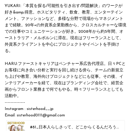
YUKARI:「本質を探る/可能性を引き出す/問題解決」のワークが
好き&amp;得意。ホスピタリティ、飲食、教育、エンターテイン
メント、ファッションなど、多様な分野で現場からマネジメント
まで経験。20年+の外資系企業勤務から、クロスカルチャーな環境
での仕事やコミュニケーションが好き。2008年から約5年間、オ
ーストラリア・メルボルンに滞在。現在はフリーランスとして、
外資系クライアントを中心にプロジェクトやイベントを手掛け
る。
HARU:ファーストキャリアはベンチャー系広告代理店。日々PCと
お客様に向き合い分析と実行を回し続ける傍ら、チームの新規立
ち上げや教育、海外向けプロジェクトなどにも従事。その後、イ
ンテリアメーカーを経て、現在はブランディング会社で、経営企
画からフロント業務まで何でもやる。時々フリーランスとしても
活動中。
--------------
Instagram : ⁠⁠⁠⁠⁠⁠⁠⁠⁠⁠⁠⁠⁠⁠⁠sisterhood__jp
Email: sisterhood0111@gmail.com
#81_日本人らしさって、どこからくるんだろう？
Yukari