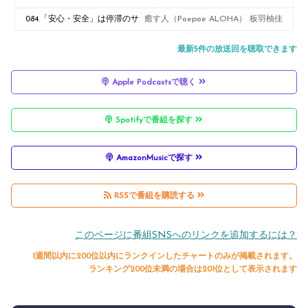
界を動かすテコの原理
から心のアップデートを読み解
084.「安心・安全」は停滞のサ
癒す人（Poepoe ALOHA） 板羽柚佳
く
イン？ぬるま湯から飛び出すた
最新5件の放送回を聴取できます
めの自分平和戦略
Apple Podcastsで聴く
Spotifyで番組を探す
AmazonMusicで探す
RSSで番組を購読する
このページに番組SNSへのリンクを追加するには？
1週間以内に200位以内にランクインしたチャートのみが掲載されます。
ランキング200位未満の場合は201位として表示されます