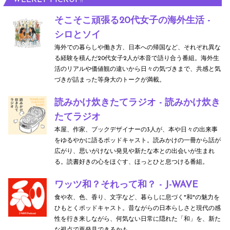
WEEKLY PICKUP!!
そこそこ頑張る20代女子の海外生活 -
シロとソイ
海外での暮らしや働き方、日本への帰国など、それぞれ異な
る経験を積んだ20代女子2人が本音で語り合う番組。海外生
活のリアルや価値観の違いから日々の気づきまで、共感と気
づきが詰まった等身大のトークが満載。
読みかけ炊きたてラジオ - 読みかけ炊き
たてラジオ
本屋、作家、ブックデザイナーの3人が、本や日々の出来事
をゆるやかに語るポッドキャスト。読みかけの一冊から話が
広がり、思いがけない発見や新たな本との出会いが生まれ
る。読書好きの心をほぐす、ほっとひと息つける番組。
ワッツ和？それって和？ - J-WAVE
食や衣、色、香り、文字など、暮らしに息づく"和"の魅力を
ひもとくポッドキャスト。昔ながらの日本らしさと現代の感
性を行き来しながら、何気ない日常に隠れた「和」を、新た