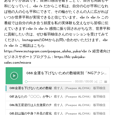
あるトゲが原因です。自身の感情を癒すことで、自分も周囲も平
和になっていく。<br /> だからこそ私は、自分の心が平和になれ
ば他の人の心も平和にできて、その輪がたくさんの人に広がれば
いつか世界平和が実現できると信じています。<br /> <br /> この
番組では自分の向き合う頻度を私の実体験も交えながら皆様に伝
えていきます♪<br /> <br /> 感情に振り回されがちな方、世界平和
に貢献したい方は、ぜひ板羽柚佳さんのセッションを受けてみて
ください。InstagramのDMからお問い合わせいただけます。<br
/> <br /> ご相談はこちら:
https://www.instagram.com/poepoe_aloha_yuka/<br /> 経営者向け
ビジネスサポートプログラム：https://hlc-yukijuku-
sales.com/misora
088.金運を下げないための数秘術別「NGアクション」
-
00:00
/
00:00
088.金運を下げないための数秘
癒す人（Poepoe ALOHA） 板羽柚佳
術別「NGアクション」
087.あなたの「〇〇〇」が争い
癒す人（Poepoe ALOHA） 板羽柚佳
を生む？自分だけの〇〇〇を手
086.海王星逆行は人生激変のチ
癒す人（Poepoe ALOHA） 板羽柚佳
放す
ャンス！「腹の底の本音」で世
085.顔は脳の中身？外見の変化
癒す人（Poepoe ALOHA） 板羽柚佳