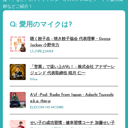
材などご紹介！
Q: 愛用のマイクは?
聴く餃子🥟 - 焼き餃子協会 代表理事・Gyoza
Jockey 小野寺力
1人の時はSM58
「営業」で這い上がれ！ - 株式会社 アナザーレ
ジェンド 代表取締役 稲月 仁一
fifne
A'sf -Pod- Radio from Japan - Adachi Tsuyoshi
a.k.a. thin-p
ELECOM HS-MC01BK
せい子の成功習慣 - 健幸習慣コーチ 加藤せい子