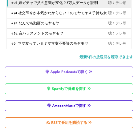
#95 娘ガチャで父の意識が変化？3万人データが証明
聴くテレ朝
#94 社交辞令か本気かわからない！のモヤモヤ＆子持ち女
聴くテレ朝
性の昇進を巡るモヤモヤのお便りに真剣回答！
#93 なんでも動画のモヤモヤ
聴くテレ朝
#92 音ハラスメントのモヤモヤ
聴くテレ朝
#91 ママ友っている？ママ友不要論のモヤモヤ
聴くテレ朝
最新5件の放送回を聴取できます
Apple Podcastsで聴く
Spotifyで番組を探す
AmazonMusicで探す
RSSで番組を購読する