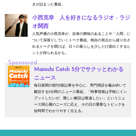
きが詰まった番組。
小西克幸 人を好きになるラジオ - ラジ
オ関西
人気声優の小西克幸が、自身の興味のあることや「人間」に
ついて深堀りしていくトーク番組。独自の視点から繰り出さ
れるトークを聞けば、日々の暮らしを少しだけ面白くするヒ
ントが得られるかも。
Sponsored
Mainichi Catch 5分でサクッとわかる
ニュース
毎日新聞の朝刊1面記事を中心に、専門用語を噛み砕いて
解説する5分間のニュース番組。「時事情報は手軽にイン
プットしたいが、難しい解説は敬遠したい」というニュ
ース関心層のニーズに応え、その日の重要なトピックを
短時間でわかりやすく伝える。