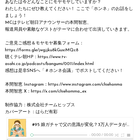
あなたは今どんなことにモヤモヤしていますか？
わたしたちにぜひ教えてください！ ここで「ホンネ」のお話をし
ましょう！
MCはテレビ朝日アナウンサーの本間智恵、
報道局員や素敵なゲストがテーマに合わせて出演していきます。
ご意見ご感想＆モヤモヤ募集フォーム：
https://forms.gle/jwgjjku8kGuxiMQc8
聴くテレ朝HP：https://www.tv-
asahi.co.jp/podcasts/bangumi/0011/index.html
感想は是非SNSへ「＃ホンネ会議」でポストしてください！
本間智恵 Instagram：https://www.instagram.com/chiehonma
本間智恵 X：https://x.com/chiehomma_ex
制作協力：株式会社チームヒップス
カバーアート：はらだ有彩
#95 娘ガチャで父の意識が変化？3万人データが証明
聴
-
00:00
/
00:00