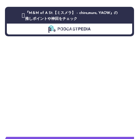
『M＆M of A St.【ミスメラ】 - chiro,muro, YAOW』の
推しポイントや神回をチェック