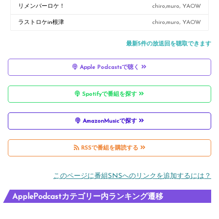
リメンバーロケ！
chiro,muro, YAOW
ラストロケin根津
chiro,muro, YAOW
最新5件の放送回を聴取できます
Apple Podcastsで聴く
Spotifyで番組を探す
AmazonMusicで探す
RSSで番組を購読する
このページに番組SNSへのリンクを追加するには？
ApplePodcastカテゴリー内ランキング遷移