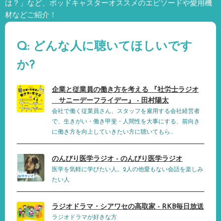
は？」など、
ポッドキャスターオススメのエピソードや愛用機
材などご紹介！
Q: どんな人に聴いてほしいです
か?
企業と従業員の働き方を考える 『社労士ラジオ
サニーデーフライデー』 - 田村陽太
会社で働く従業員さん、スタッフを雇用する会社経営者
で、生きがい・働き甲斐・人間性を大事にする、前向き
に働き方を向上していきたい方に聴いてもら...
のんびり医学ラジオ - のんびり医学ラジオ
医学を気軽に学びたい人。2人の他愛もない会話を楽しみ
たい人
ラジオドラマ・シアワセの高取家 - RKB毎日放送
ラジオドラマが好きな方