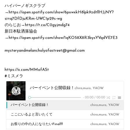
ハイパーノギスクラブ
→https://open.spotify.com/show/6pxwxkH8lpk9zdtllHJjNY?
si=q7DfDjuKRm-UWC1p29s-wg
のらじお→https://t.co/C0gyjmdg74
新日本駄洒落協会
→https://open.spotify.com/show/1qKO58X8R3bysYVqdVE7E3
mysteryandmelancholyofastreet@gmail.com
https://x.com/MMofASt
#ミスメラ
バーイベント公開収録！
chiro,muro, YAOW
-
00:00
/
00:00
バーイベント公開収録！
chiro,muro, YAOW
ここにいるよと言いたくて
chiro,muro, YAOW
お祭りの中の人になりたいFinal!!!
chiro,muro, YAOW