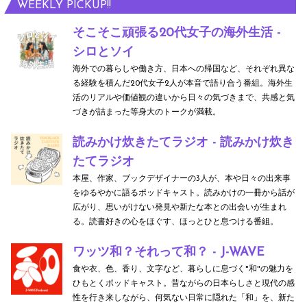
WEEKLY PICKUP!!
そこそこ頑張る20代女子の海外生活 -
シロとソイ
海外での暮らしや働き方、日本への帰国など、それぞれ異な
る経験を積んだ20代女子2人が本音で語り合う番組。海外生
活のリアルや価値観の違いから日々の気づきまで、共感と気
づきが詰まった等身大のトークが満載。
読みかけ炊きたてラジオ - 読みかけ炊き
たてラジオ
本屋、作家、ブックデザイナーの3人が、本や日々の出来事
をゆるやかに語るポッドキャスト。読みかけの一冊から話が
広がり、思いがけない発見や新たな本との出会いが生まれ
る。読書好きの心をほぐす、ほっとひと息つける番組。
ワッツ和？それって和？ - J-WAVE
食や衣、色、香り、文字など、暮らしに息づく"和"の魅力を
ひもとくポッドキャスト。昔ながらの日本らしさと現代の感
性を行き来しながら、何気ない日常に隠れた「和」を、新た