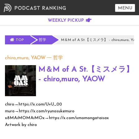
MENU
TOP
哲学
M＆M of A St.【ミスメラ】 - chiro,muro, YA
chiro,muro, YAOW
哲学
M＆M of A St.【ミスメラ】
- chiro,muro, YAOW
chiro→https://x.com/UvU_00
muro→https://x.com/ryunosukemuro
x8MAiMOMAiMOx→https://x.com/xmomongataisax
Artwork by chiro